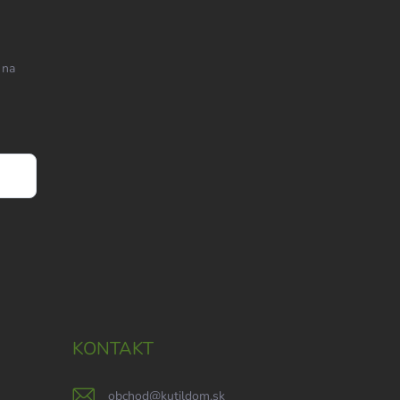
 na
KONTAKT
obchod
@
kutildom.sk