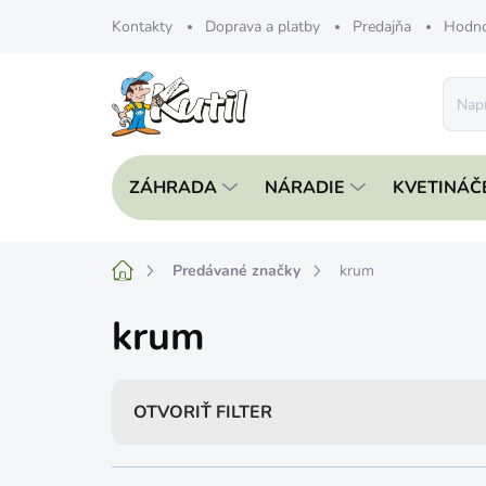
Prejsť
Kontakty
Doprava a platby
Predajňa
Hodno
na
obsah
ZÁHRADA
NÁRADIE
KVETINÁČ
Domov
Predávané značky
krum
krum
OTVORIŤ FILTER