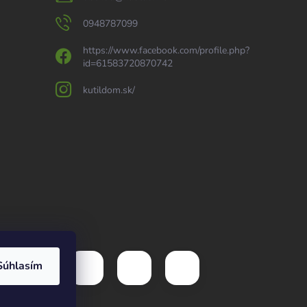
0948787099
https://www.facebook.com/profile.php?
id=61583720870742
kutildom.sk/
Súhlasím