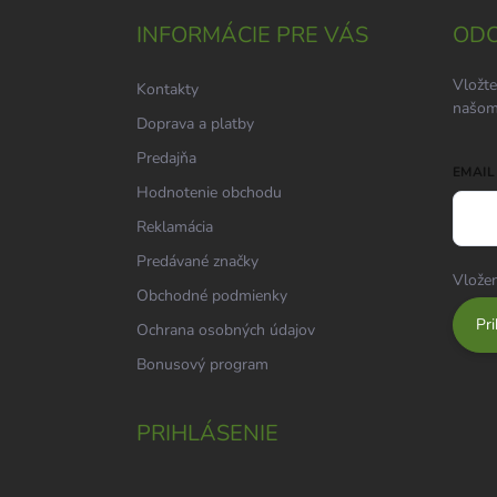
p
ä
INFORMÁCIE PRE VÁS
ODO
t
i
Vložte
Kontakty
e
našom
Doprava a platby
Predajňa
EMAIL
Hodnotenie obchodu
Reklamácia
Predávané značky
Vložen
Obchodné podmienky
Pri
Ochrana osobných údajov
Bonusový program
PRIHLÁSENIE