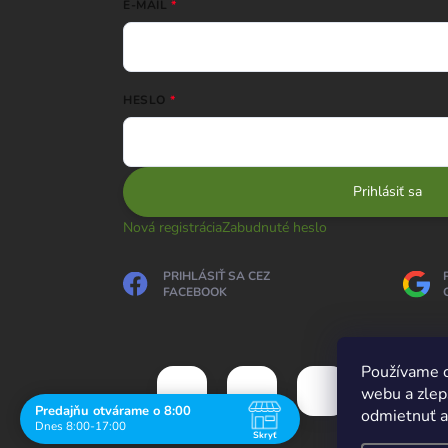
E-MAIL
HESLO
Prihlásiť sa
Nová registrácia
Zabudnuté heslo
PRIHLÁSIŤ SA CEZ
FACEBOOK
Používame c
webu a zlep
Predajňu otvárame o 8:00
odmietnuť al
Dnes 8:00-17:00
Skryť