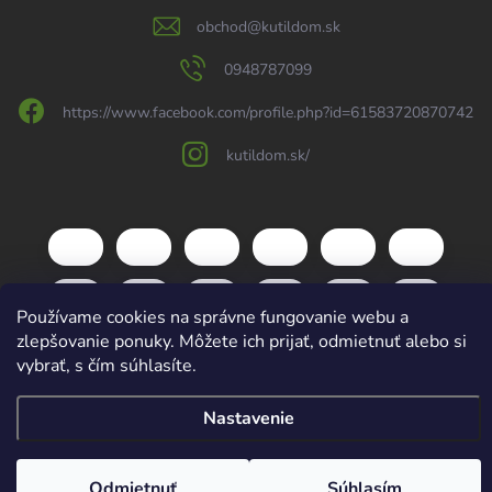
obchod
@
kutildom.sk
0948787099
https://www.facebook.com/profile.php?id=61583720870742
kutildom.sk/
Používame cookies na správne fungovanie webu a
zlepšovanie ponuky. Môžete ich prijať, odmietnuť alebo si
vybrať, s čím súhlasíte.
Nastavenie
Copyright 2026
kutildom.sk
. Všetky práva vyhradené.
Upraviť nastavenie
cookies
Vytvoril Shoptet
Odmietnuť
Súhlasím