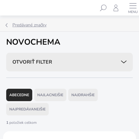
Prejsť
Hľadať
na
obsah
Predávané značky
NOVOCHEMA
OTVORIŤ FILTER
R
a
ABECEDNE
NAJLACNEJŠIE
NAJDRAHŠIE
d
e
NAJPREDÁVANEJŠIE
n
i
1
položiek celkom
e
V
p