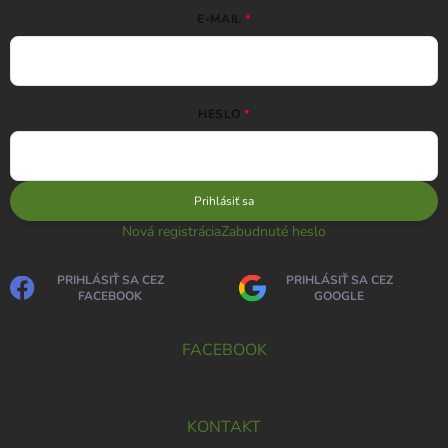
E-MAIL
HESLO
Prihlásiť sa
Nová registrácia
Zabudnuté heslo
PRIHLÁSIŤ SA CEZ
PRIHLÁSIŤ SA CEZ
FACEBOOK
GOOGLE
FACEBOOK
KONTAKT