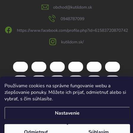
obchod
@
kutildom.sk
0948787099
https://www.facebook.com/profile.php?id=61583720870742
kutildom.sk/
Používame cookies na správne fungovanie webu a
zlepšovanie ponuky. Môžete ich prijať, odmietnuť alebo si
vybrať, s čím súhlasíte.
Nastavenie
Copyright 2026
kutildom.sk
. Všetky práva vyhradené.
Upraviť nastavenie
cookies
Vytvoril Shoptet
Odmietnuť
Súhlasím