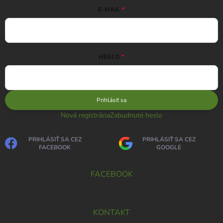
E-MAIL
HESLO
Prihlásiť sa
Nová registrácia
Zabudnuté heslo
PRIHLÁSIŤ SA CEZ
PRIHLÁSIŤ SA CEZ
FACEBOOK
GOOGLE
FACEBOOK
KONTAKT