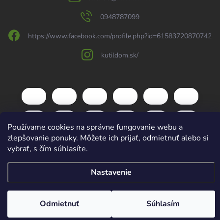
0948787099
https://www.facebook.com/profile.php?id=61583720870742
kutildom.sk/
Používame cookies na správne fungovanie webu a
zlepšovanie ponuky. Môžete ich prijať, odmietnuť alebo si
vybrať, s čím súhlasíte.
Nastavenie
Copyright 2026
kutildom.sk
. Všetky práva vyhradené.
Upraviť nastavenie
cookies
Vytvoril Shoptet
Odmietnuť
Súhlasím