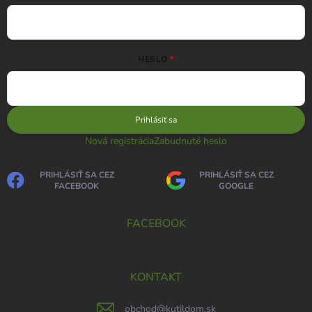
HESLO
Prihlásiť sa
Nová registrácia
Zabudnuté heslo
PRIHLÁSIŤ SA CEZ
PRIHLÁSIŤ SA CEZ
FACEBOOK
GOOGLE
FACEBOOK
KONTAKT
obchod
@
kutildom.sk