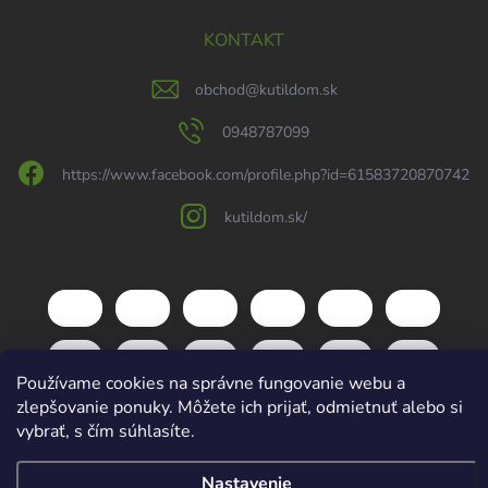
KONTAKT
obchod
@
kutildom.sk
0948787099
https://www.facebook.com/profile.php?id=61583720870742
kutildom.sk/
Používame cookies na správne fungovanie webu a
zlepšovanie ponuky. Môžete ich prijať, odmietnuť alebo si
vybrať, s čím súhlasíte.
Nastavenie
Copyright 2026
kutildom.sk
. Všetky práva vyhradené.
Upraviť nastavenie