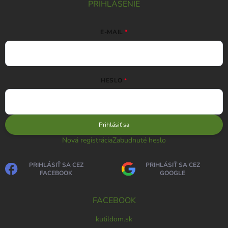
PRIHLÁSENIE
E-MAIL
HESLO
Prihlásiť sa
Nová registrácia
Zabudnuté heslo
PRIHLÁSIŤ SA CEZ
PRIHLÁSIŤ SA CEZ
FACEBOOK
GOOGLE
FACEBOOK
kutildom.sk