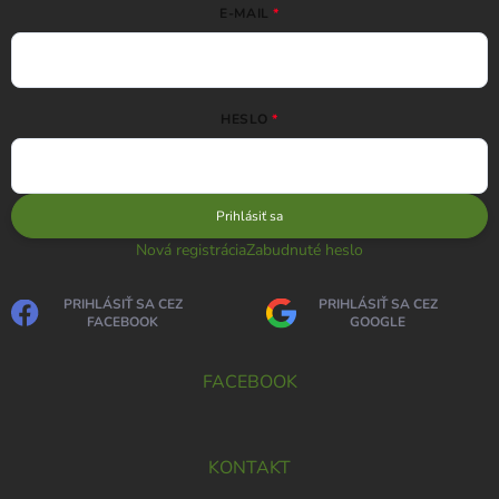
E-MAIL
HESLO
Prihlásiť sa
Nová registrácia
Zabudnuté heslo
PRIHLÁSIŤ SA CEZ
PRIHLÁSIŤ SA CEZ
FACEBOOK
GOOGLE
FACEBOOK
KONTAKT