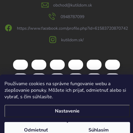
obchod
@
kutildom.sk
0948787099
https://www.facebook.com/profile.php?id=61583720870742
kutildom.sk/
Používame cookies na správne fungovanie webu a
zlepšovanie ponuky. Môžete ich prijať, odmietnuť alebo si
vybrať, s čím súhlasíte.
Nastavenie
Copyright 2026
kutildom.sk
. Všetky práva vyhradené.
Upraviť nastavenie
cookies
Vytvoril Shoptet
Odmietnuť
Súhlasím