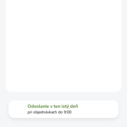
LÍŠIŤ V
ZÁVISLOSTI
OD
VYŤAŽENOSTI
DOPRAVCU.
MOŽNOSTI
DORUČENIA
−
+
Pridať do košíka
DETAILNÉ INFORMÁCIE
OPÝTAŤ SA
STRÁŽIŤ
Odoslanie v ten istý deň
pri objednávkach do 9:00