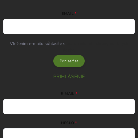
EMAIL
Vložením e-mailu súhlasíte s
podmienkami ochrany osobných
údajov
Prihlásiť sa
PRIHLÁSENIE
E-MAIL
HESLO