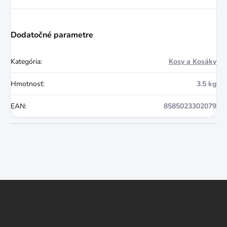
Dodatočné parametre
Kategória
:
Kosy a Kosáky
Hmotnosť
:
3.5 kg
EAN
:
8585023302079
Z
á
p
ä