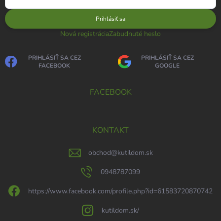
Prihlásiť sa
Nová registrácia
Zabudnuté heslo
PRIHLÁSIŤ SA CEZ
PRIHLÁSIŤ SA CEZ
FACEBOOK
GOOGLE
FACEBOOK
KONTAKT
obchod
@
kutildom.sk
0948787099
https://www.facebook.com/profile.php?id=61583720870742
kutildom.sk/