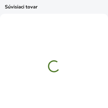
Súvisiaci tovar
ČAKÁME NASKLADNENIE
SKLADOM
Okuliare ochranné
Rukavice REDWING
Pivolux Eco
máčané v latexe 11"
XXL
€3,99
€2,49
Do košíka
Do košíka