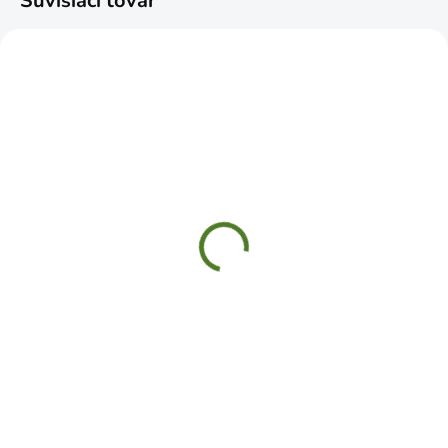
Súvisiaci tovar
ČAKÁME NASKLADNENIE
SKLADOM
Rukavice PINTAIL navy
Gumáky čižmy čierne č.
č. 7 S nylon latex
38
€3,19
€9,99
Do košíka
Do košíka