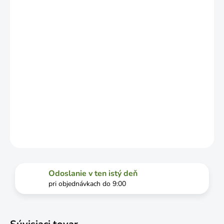
OD
VYŤAŽENOSTI
DOPRAVCU.
MOŽNOSTI
DORUČENIA
−
+
Pridať do košíka
DETAILNÉ INFORMÁCIE
OPÝTAŤ SA
STRÁŽIŤ
Odoslanie v ten istý deň
pri objednávkach do 9:00