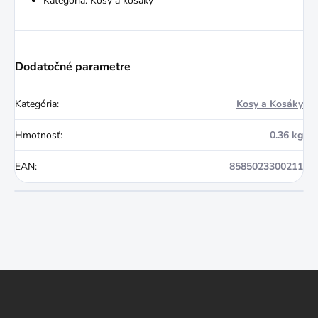
Kategória: Kosy a kosáky
Dodatočné parametre
Kategória
:
Kosy a Kosáky
Hmotnosť
:
0.36 kg
EAN
:
8585023300211
Z
á
p