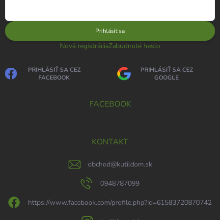
Prihlásiť sa
Nová registrácia
Zabudnuté heslo
PRIHLÁSIŤ SA CEZ
PRIHLÁSIŤ SA CEZ
FACEBOOK
GOOGLE
FACEBOOK
KONTAKT
obchod
@
kutildom.sk
0948787099
https://www.facebook.com/profile.php?id=61583720870742