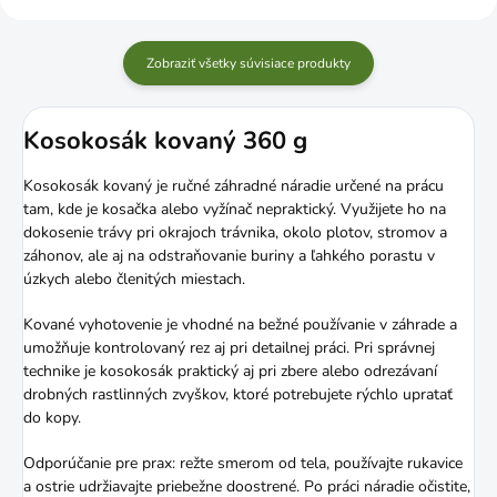
Zobraziť všetky súvisiace produkty
Kosokosák kovaný 360 g
Kosokosák kovaný je ručné záhradné náradie určené na prácu
tam, kde je kosačka alebo vyžínač nepraktický. Využijete ho na
dokosenie trávy pri okrajoch trávnika, okolo plotov, stromov a
záhonov, ale aj na odstraňovanie buriny a ľahkého porastu v
úzkych alebo členitých miestach.
Kované vyhotovenie je vhodné na bežné používanie v záhrade a
umožňuje kontrolovaný rez aj pri detailnej práci. Pri správnej
technike je kosokosák praktický aj pri zbere alebo odrezávaní
drobných rastlinných zvyškov, ktoré potrebujete rýchlo upratať
do kopy.
Odporúčanie pre prax: režte smerom od tela, používajte rukavice
a ostrie udržiavajte priebežne doostrené. Po práci náradie očistite,