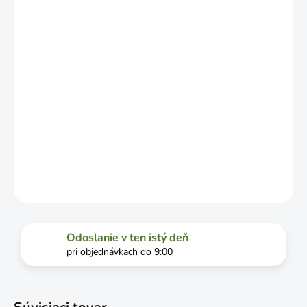
OD
VYŤAŽENOSTI
DOPRAVCU.
MOŽNOSTI
DORUČENIA
−
+
Pridať do košíka
Brúsny kameň, 150x50x30mm
DETAILNÉ INFORMÁCIE
OPÝTAŤ SA
STRÁŽIŤ
Odoslanie v ten istý deň
pri objednávkach do 9:00