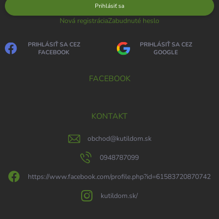
Prihlásiť sa
Nová registrácia
Zabudnuté heslo
PRIHLÁSIŤ SA CEZ
PRIHLÁSIŤ SA CEZ
FACEBOOK
GOOGLE
FACEBOOK
KONTAKT
obchod
@
kutildom.sk
0948787099
https://www.facebook.com/profile.php?id=61583720870742
kutildom.sk/