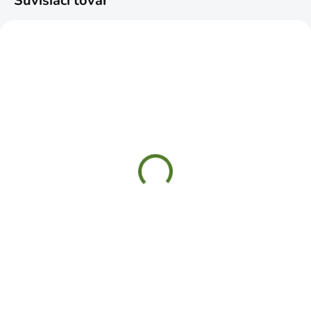
Súvisiaci tovar
SKLADOM
SKLADOM
Rukavice gumené M
Rukavice bavlnené s
PVC terčíkmi záhradné
€1,69
€1,99
Do košíka
Do košíka