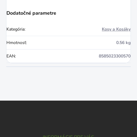
Dodatočné parametre
Kategória
:
Kosy a Kosáky
Hmotnosť
:
0.56 kg
EAN
:
8585023300570
Z
á
p
ä
t