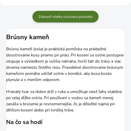
Zobraziť všetky súvisiace produkty
Brúsny kameň
Brúsny kameň (osla) je praktická pomôcka na priebežné
doostrovanie kosy priamo pri práci. Pri kosení sa ostrie postupne
otupuje a výsledkom je vyššia námaha, horší ťah do trávy a viac
drvenia namiesto čistého rezu. Pravidelné doostrovanie brúsnym
kameňom pomáha udržať ostrie v kondícii, aby kosa kosila
plynule a s menším odporom.
Hranatý tvar sa dobre drží v ruke a umožňuje viesť ťahy stabilne
po celej dĺžke ostria. Pri používaní s vodou sa kameň menej
zanáša a brúsenie je rovnomernejšie, čo je dôležité najmä pri
dlhšom kosení alebo pri tvrdšej tráve.
Na čo sa hodí