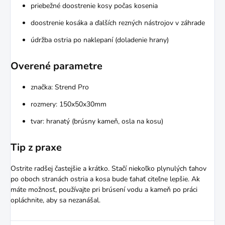
priebežné doostrenie kosy počas kosenia
doostrenie kosáka a ďalších rezných nástrojov v záhrade
údržba ostria po naklepaní (doladenie hrany)
Overené parametre
značka: Strend Pro
rozmery: 150x50x30mm
tvar: hranatý (brúsny kameň, osla na kosu)
Tip z praxe
Ostrite radšej častejšie a krátko. Stačí niekoľko plynulých ťahov
po oboch stranách ostria a kosa bude ťahať citeľne lepšie. Ak
máte možnosť, používajte pri brúsení vodu a kameň po práci
opláchnite, aby sa nezanášal.