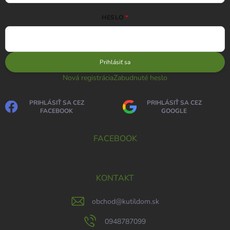
HESLO
Prihlásiť sa
Nová registrácia
Zabudnuté heslo
PRIHLÁSIŤ SA CEZ
PRIHLÁSIŤ SA CEZ
FACEBOOK
GOOGLE
FACEBOOK
KONTAKT
obchod
@
kutildom.sk
0948787099