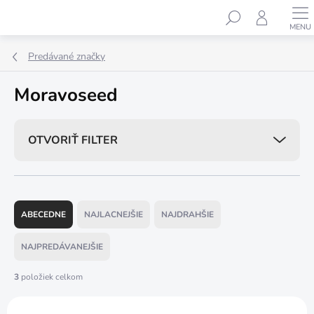
Prejsť
Hľadať
na
obsah
Predávané značky
Moravoseed
OTVORIŤ FILTER
R
a
ABECEDNE
NAJLACNEJŠIE
NAJDRAHŠIE
d
e
NAJPREDÁVANEJŠIE
n
i
3
položiek celkom
e
V
p