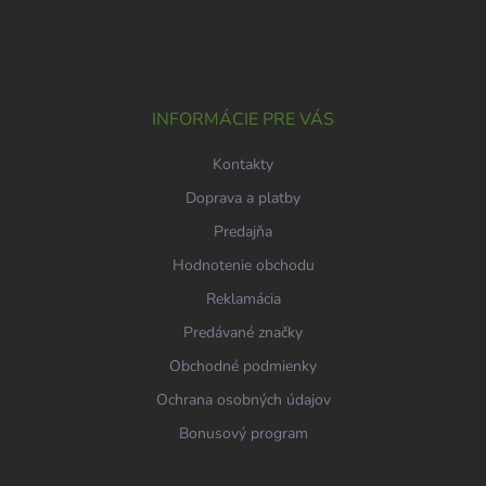
a
á
c
p
i
e
ä
p
t
r
i
INFORMÁCIE PRE VÁS
v
e
k
Kontakty
y
v
Doprava a platby
ý
p
Predajňa
i
Hodnotenie obchodu
s
u
Reklamácia
Predávané značky
Obchodné podmienky
Ochrana osobných údajov
Bonusový program