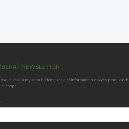
BERAŤ NEWSLETTER
 svoj e-mail a my Vám budeme zasielať informácie o nových produktoch
 e-shope.