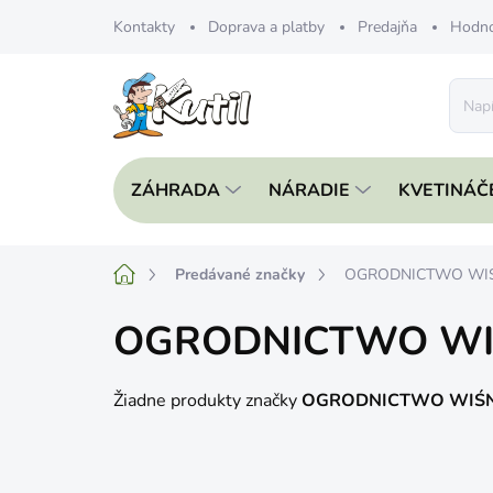
Prejsť
Kontakty
Doprava a platby
Predajňa
Hodno
na
obsah
ZÁHRADA
NÁRADIE
KVETINÁČ
Domov
Predávané značky
OGRODNICTWO WIŚ
OGRODNICTWO WIŚ
Žiadne produkty značky
OGRODNICTWO WIŚN