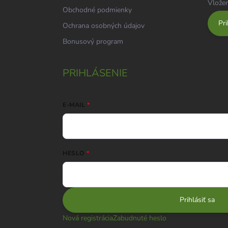
Vložen
Obchodné podmienky
Pri
Ochrana osobných údajov
Bonusový program
PRIHLÁSENIE
E-MAIL
HESLO
Prihlásiť sa
Nová registrácia
Zabudnuté heslo