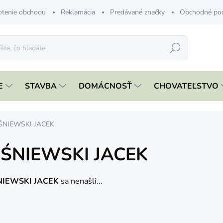
tenie obchodu
Reklamácia
Predávané značky
Obchodné po
Hľadať
E
STAVBA
DOMÁCNOSŤ
CHOVATEĽSTVO
NIEWSKI JACEK
NIEWSKI JACEK
IEWSKI JACEK
sa nenašli...