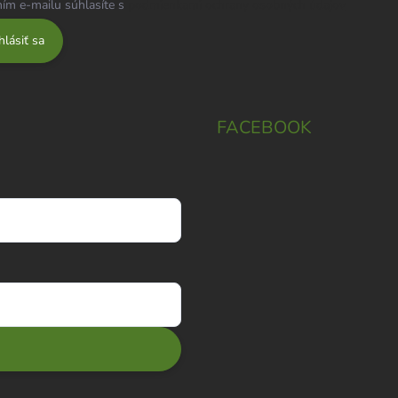
ím e-mailu súhlasíte s
podmienkami ochrany osobných údajov
hlásiť sa
FACEBOOK