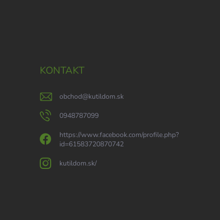
KONTAKT
obchod
@
kutildom.sk
0948787099
https://www.facebook.com/profile.php?
id=61583720870742
kutildom.sk/