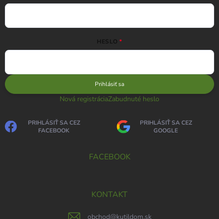
HESLO
Prihlásiť sa
Nová registrácia
Zabudnuté heslo
PRIHLÁSIŤ SA CEZ
PRIHLÁSIŤ SA CEZ
FACEBOOK
GOOGLE
FACEBOOK
KONTAKT
obchod
@
kutildom.sk