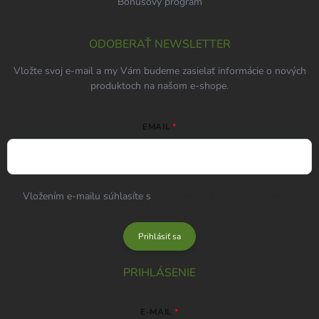
Bonusový program
ODOBERAŤ NEWSLETTER
Vložte svoj e-mail a my Vám budeme zasielať informácie o nových
produktoch na našom e-shope.
EMAIL
Vložením e-mailu súhlasíte s
podmienkami ochrany osobných
údajov
Prihlásiť sa
PRIHLÁSENIE
E-MAIL