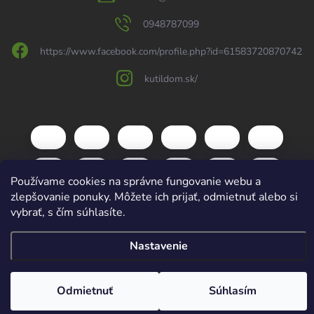
0948787099
https://www.facebook.com/profile.php?id=61583720870742
kutildom.sk/
Používame cookies na správne fungovanie webu a
zlepšovanie ponuky. Môžete ich prijať, odmietnuť alebo si
vybrať, s čím súhlasíte.
Nastavenie
Copyright 2026
kutildom.sk
. Všetky práva vyhradené.
Upraviť nastavenie
cookies
Vytvoril Shoptet
Odmietnuť
Súhlasím