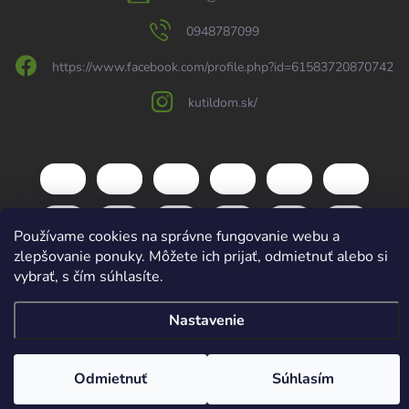
0948787099
https://www.facebook.com/profile.php?id=61583720870742
kutildom.sk/
Používame cookies na správne fungovanie webu a
zlepšovanie ponuky. Môžete ich prijať, odmietnuť alebo si
vybrať, s čím súhlasíte.
Nastavenie
Copyright 2026
kutildom.sk
. Všetky práva vyhradené.
Upraviť nastavenie
cookies
Vytvoril Shoptet
Odmietnuť
Súhlasím