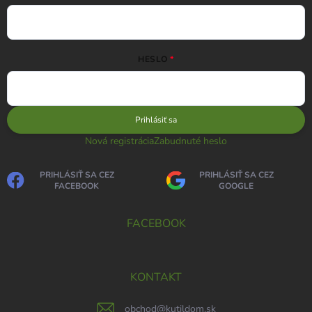
HESLO
Prihlásiť sa
Nová registrácia
Zabudnuté heslo
PRIHLÁSIŤ SA CEZ
PRIHLÁSIŤ SA CEZ
FACEBOOK
GOOGLE
FACEBOOK
KONTAKT
obchod
@
kutildom.sk