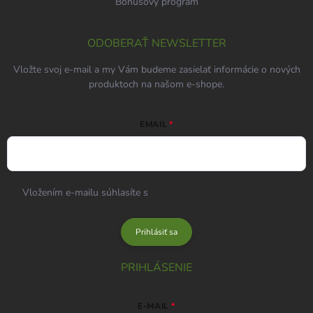
Bonusový program
ODOBERAŤ NEWSLETTER
Vložte svoj e-mail a my Vám budeme zasielať informácie o nových
produktoch na našom e-shope.
EMAIL
Vložením e-mailu súhlasíte s
podmienkami ochrany osobných
údajov
Prihlásiť sa
PRIHLÁSENIE
E-MAIL