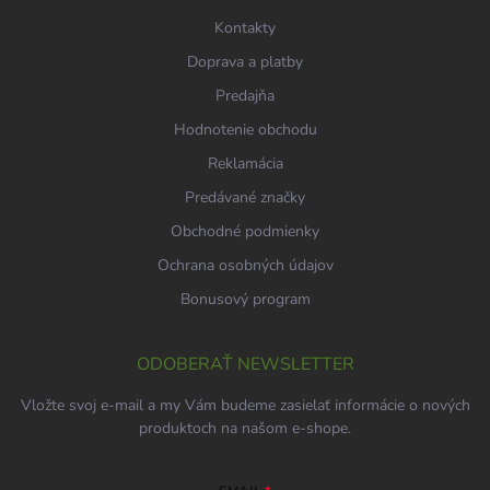
e
k
Kontakty
y
v
Doprava a platby
ý
p
Predajňa
i
Hodnotenie obchodu
s
u
Reklamácia
Predávané značky
Obchodné podmienky
Ochrana osobných údajov
Bonusový program
ODOBERAŤ NEWSLETTER
Vložte svoj e-mail a my Vám budeme zasielať informácie o nových
produktoch na našom e-shope.