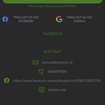
Nová registrácia
Zabudnuté heslo
PRIHLÁSIŤ SA CEZ
PRIHLÁSIŤ SA CEZ
FACEBOOK
GOOGLE
FACEBOOK
KONTAKT
obchod
@
kutildom.sk
0948787099
https://www.facebook.com/profile.php?id=61583720870742
kutildom.sk/