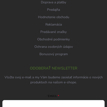
Doprava a platby
Predajňa
Hodnotenie obchodu
Reklamácia
Predávané značky
Obchodné podmienky
Ochrana osobných údajov
Bonusový program
ODOBERAŤ NEWSLETTER
Vložte svoj e-mail a my Vám budeme zasielať informácie o nových
produktoch na našom e-shope.
EMAIL