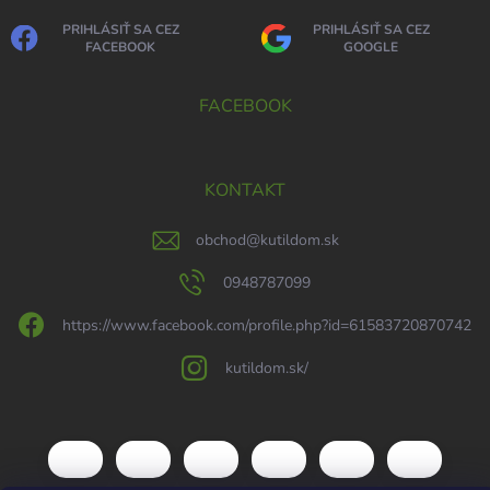
PRIHLÁSIŤ SA CEZ
PRIHLÁSIŤ SA CEZ
FACEBOOK
GOOGLE
FACEBOOK
KONTAKT
obchod
@
kutildom.sk
0948787099
https://www.facebook.com/profile.php?id=61583720870742
kutildom.sk/