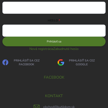
HESLO
Prihlásiť sa
Nová registrácia
Zabudnuté heslo
PRIHLÁSIŤ SA CEZ
PRIHLÁSIŤ SA CEZ
FACEBOOK
GOOGLE
FACEBOOK
KONTAKT
obchod
@
kutildom.sk