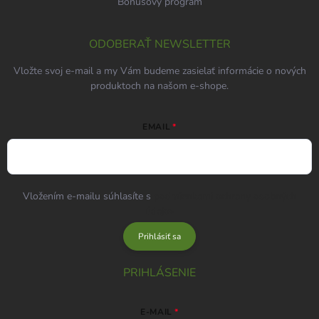
Bonusový program
ODOBERAŤ NEWSLETTER
Vložte svoj e-mail a my Vám budeme zasielať informácie o nových
produktoch na našom e-shope.
EMAIL
Vložením e-mailu súhlasíte s
podmienkami ochrany osobných
údajov
Prihlásiť sa
PRIHLÁSENIE
E-MAIL