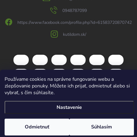
0948787099
https://www.facebook.com/profile.php?id=61583720870742
kutildom.sk/
Používame cookies na správne fungovanie webu a
zlepšovanie ponuky. Môžete ich prijať, odmietnuť alebo si
vybrať, s čím súhlasíte.
Nastavenie
Copyright 2026
kutildom.sk
. Všetky práva vyhradené.
Upraviť nastavenie
cookies
Vytvoril Shoptet
Odmietnuť
Súhlasím