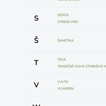
SEDOS
S
STREND PRO
Š
ŠAMOTKA
TESA
T
TRADIČNÉ OSIVÁ STARKÉHO J
V.A.P.K.
V
VILMORIN