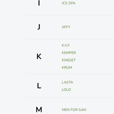
I
ICS SPA
J
JIFFY
K.V.F.
KEMPER
K
KINGJET
KRUM
LASTA
L
LOLO
M
MEN FOR SAN