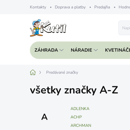
Prejsť
Kontakty
Doprava a platby
Predajňa
Hodno
na
obsah
ZÁHRADA
NÁRADIE
KVETINÁČ
Domov
Predávané značky
všetky značky A-Z
ADLENKA
A
ACHP
ARCHMAN