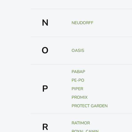
N
NEUDORFF
O
OASIS
PABAP
PE-PO
P
PIPER
PROMIX
PROTECT GARDEN
RATIMOR
R
ROYAL CANIN