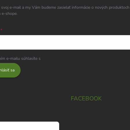
 svoj e-mail a my Vám budeme zasielať informácie o nových produktoch
 e-shope.
ím e-mailu súhlasíte s
podmienkami ochrany osobných údajov
hlásiť sa
FACEBOOK