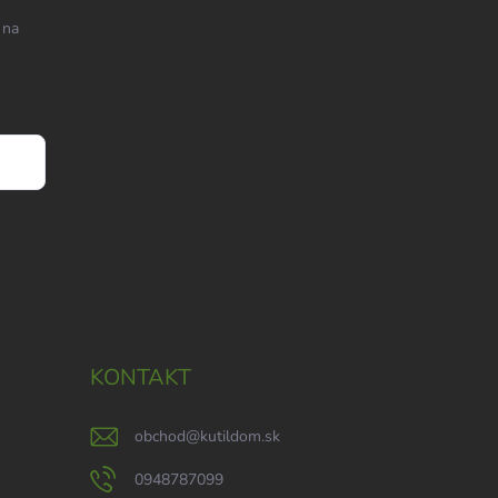
 na
KONTAKT
obchod
@
kutildom.sk
0948787099