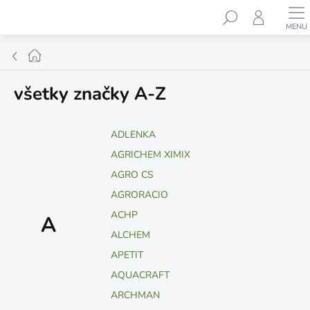
Prejsť
Hľadať
na
obsah
Domov
všetky značky A-Z
ADLENKA
AGRICHEM XIMIX
AGRO CS
AGRORACIO
ACHP
A
ALCHEM
APETIT
AQUACRAFT
ARCHMAN