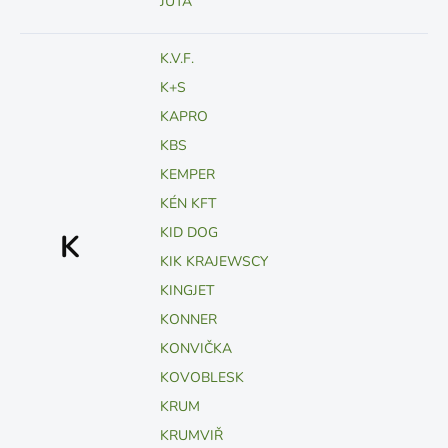
JUTA
K.V.F.
K+S
KAPRO
KBS
KEMPER
KÉN KFT
KID DOG
K
KIK KRAJEWSCY
KINGJET
KONNER
KONVIČKA
KOVOBLESK
KRUM
KRUMVIŘ