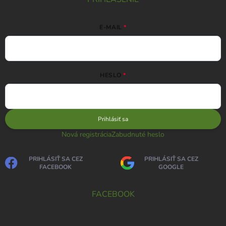
E-MAIL
HESLO
Prihlásiť sa
Nová registrácia
Zabudnuté heslo
PRIHLÁSIŤ SA CEZ
PRIHLÁSIŤ SA CEZ
FACEBOOK
GOOGLE
FACEBOOK