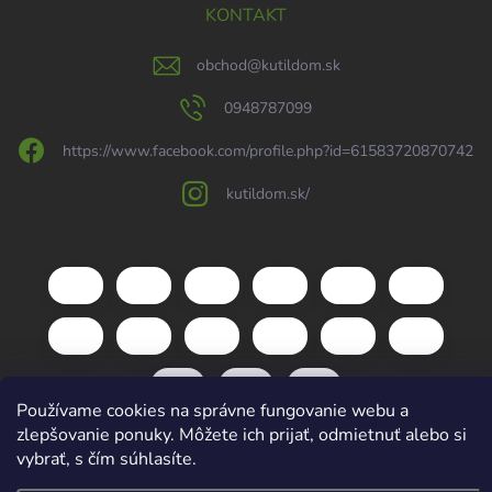
KONTAKT
obchod
@
kutildom.sk
0948787099
https://www.facebook.com/profile.php?id=61583720870742
kutildom.sk/
Používame cookies na správne fungovanie webu a
zlepšovanie ponuky. Môžete ich prijať, odmietnuť alebo si
vybrať, s čím súhlasíte.
Copyright 2026
kutildom.sk
. Všetky práva vyhradené.
Upraviť nastavenie
cookies