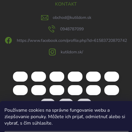
KONTAKT
obchod
@
kutildom.sk
0948787099
https://www.facebook.com/profile.php?id=61583720870742
kutildom.sk/
Používame cookies na správne fungovanie webu a
zlepšovanie ponuky. Môžete ich prijať, odmietnuť alebo si
vybrať, s čím súhlasíte.
Copyright 2026
kutildom.sk
. Všetky práva vyhradené.
Upraviť nastavenie
cookies