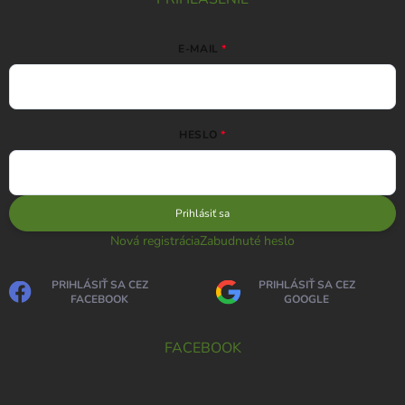
E-MAIL
HESLO
Prihlásiť sa
Nová registrácia
Zabudnuté heslo
PRIHLÁSIŤ SA CEZ
PRIHLÁSIŤ SA CEZ
FACEBOOK
GOOGLE
FACEBOOK