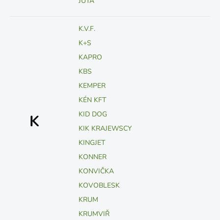
JUTA
K.V.F.
K+S
KAPRO
KBS
KEMPER
KÉN KFT
KID DOG
K
KIK KRAJEWSCY
KINGJET
KONNER
KONVIČKA
KOVOBLESK
KRUM
KRUMVIŘ