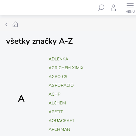
Prejsť
Hľadať
na
obsah
Domov
všetky značky A-Z
ADLENKA
AGRICHEM XIMIX
AGRO CS
AGRORACIO
ACHP
A
ALCHEM
APETIT
AQUACRAFT
ARCHMAN