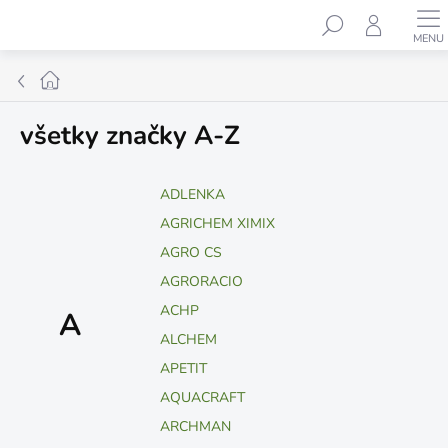
Prejsť
Hľadať
na
obsah
Domov
všetky značky A-Z
ADLENKA
AGRICHEM XIMIX
AGRO CS
AGRORACIO
ACHP
A
ALCHEM
APETIT
AQUACRAFT
ARCHMAN