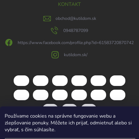
KONTAKT
obchod
@
kutildom.sk
0948787099
https://www.facebook.com/profile.php?id=61583720870742
kutildom.sk/
Používame cookies na správne fungovanie webu a
zlepšovanie ponuky. Môžete ich prijať, odmietnuť alebo si
vybrať, s čím súhlasíte.
Copyright 2026
kutildom.sk
. Všetky práva vyhradené.
Upraviť nastavenie
cookies