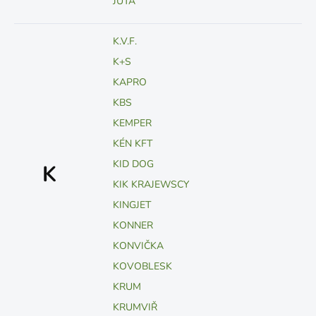
JUTA
K.V.F.
K+S
KAPRO
KBS
KEMPER
KÉN KFT
KID DOG
K
KIK KRAJEWSCY
KINGJET
KONNER
KONVIČKA
KOVOBLESK
KRUM
KRUMVIŘ