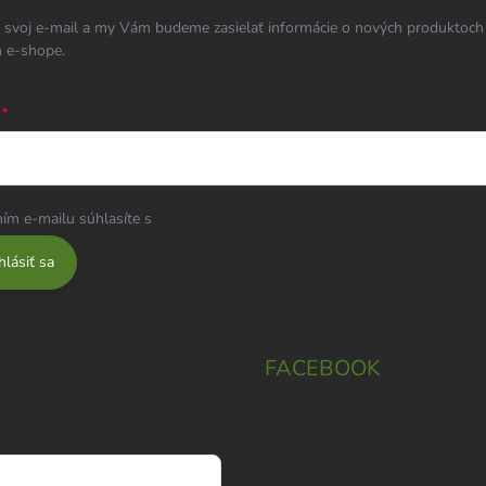
 svoj e-mail a my Vám budeme zasielať informácie o nových produktoch
 e-shope.
ím e-mailu súhlasíte s
podmienkami ochrany osobných údajov
hlásiť sa
FACEBOOK