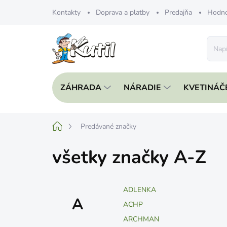
Prejsť
Kontakty
Doprava a platby
Predajňa
Hodno
na
obsah
ZÁHRADA
NÁRADIE
KVETINÁČ
Domov
Predávané značky
všetky značky A-Z
ADLENKA
A
ACHP
ARCHMAN