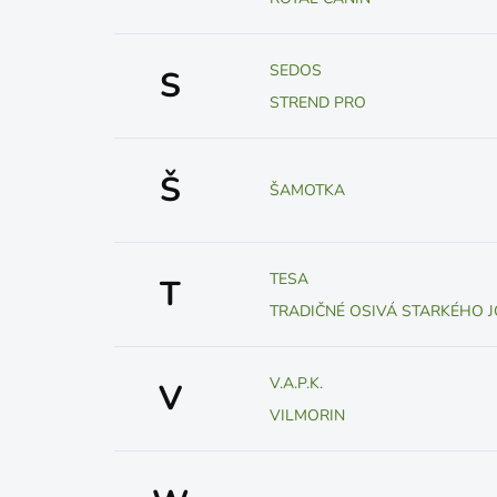
SEDOS
S
STREND PRO
Š
ŠAMOTKA
TESA
T
TRADIČNÉ OSIVÁ STARKÉHO J
V.A.P.K.
V
VILMORIN