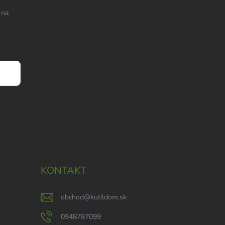
 na
KONTAKT
obchod
@
kutildom.sk
0948787099