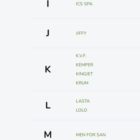
I
ICS SPA
J
JIFFY
K.V.F.
KEMPER
K
KINGJET
KRUM
LASTA
L
LOLO
M
MEN FOR SAN