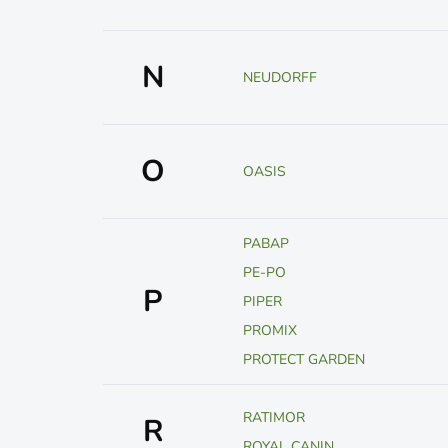
N
NEUDORFF
O
OASIS
PABAP
PE-PO
P
PIPER
PROMIX
PROTECT GARDEN
RATIMOR
R
ROYAL CANIN