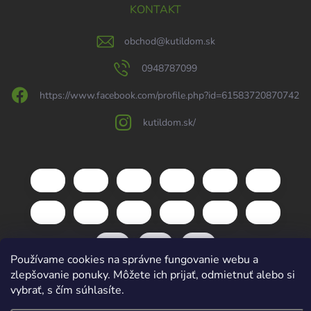
KONTAKT
obchod
@
kutildom.sk
0948787099
https://www.facebook.com/profile.php?id=61583720870742
kutildom.sk/
Používame cookies na správne fungovanie webu a
zlepšovanie ponuky. Môžete ich prijať, odmietnuť alebo si
vybrať, s čím súhlasíte.
Copyright 2026
kutildom.sk
. Všetky práva vyhradené.
Upraviť nastavenie
cookies