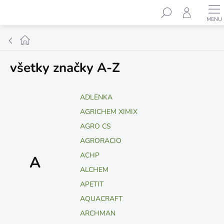
Prejsť
Hľadať
na
obsah
Domov
všetky značky A-Z
ADLENKA
AGRICHEM XIMIX
AGRO CS
AGRORACIO
ACHP
A
ALCHEM
APETIT
AQUACRAFT
ARCHMAN