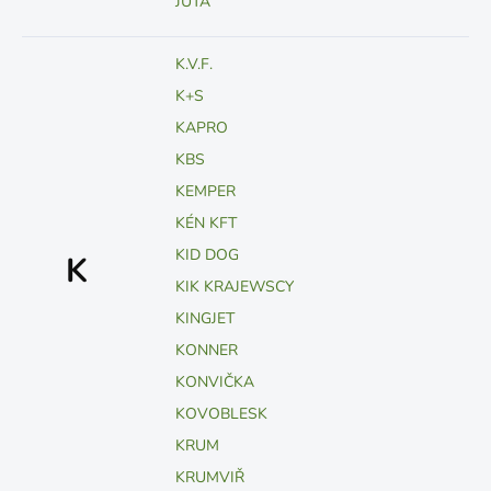
JUTA
K.V.F.
K+S
KAPRO
KBS
KEMPER
KÉN KFT
KID DOG
K
KIK KRAJEWSCY
KINGJET
KONNER
KONVIČKA
KOVOBLESK
KRUM
KRUMVIŘ