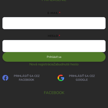
E-MAIL
HESLO
Prihlásiť sa
Nová registrácia
Zabudnuté heslo
PRIHLÁSIŤ SA CEZ
PRIHLÁSIŤ SA CEZ
FACEBOOK
GOOGLE
FACEBOOK