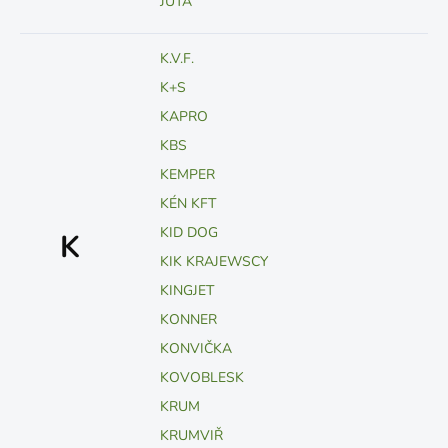
JUTA
K.V.F.
K+S
KAPRO
KBS
KEMPER
KÉN KFT
KID DOG
K
KIK KRAJEWSCY
KINGJET
KONNER
KONVIČKA
KOVOBLESK
KRUM
KRUMVIŘ