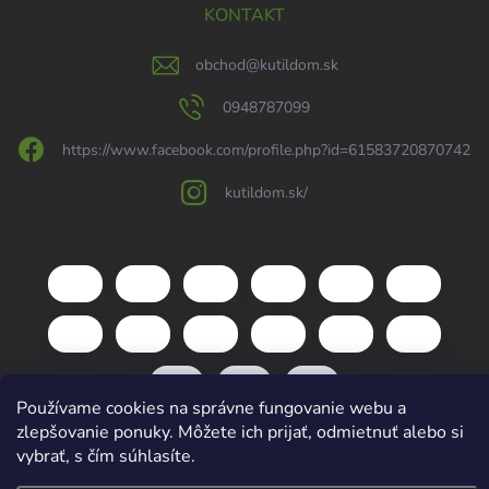
KONTAKT
obchod
@
kutildom.sk
0948787099
https://www.facebook.com/profile.php?id=61583720870742
kutildom.sk/
Používame cookies na správne fungovanie webu a
zlepšovanie ponuky. Môžete ich prijať, odmietnuť alebo si
vybrať, s čím súhlasíte.
Copyright 2026
kutildom.sk
. Všetky práva vyhradené.
Upraviť nastavenie
cookies