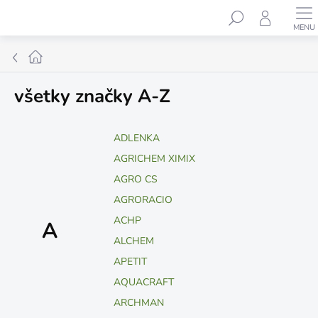
Prejsť
Hľadať
na
obsah
Domov
všetky značky A-Z
ADLENKA
AGRICHEM XIMIX
AGRO CS
AGRORACIO
ACHP
A
ALCHEM
APETIT
AQUACRAFT
ARCHMAN