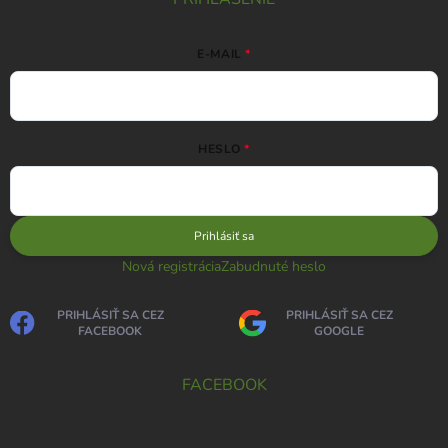
E-MAIL
HESLO
Prihlásiť sa
Nová registrácia
Zabudnuté heslo
PRIHLÁSIŤ SA CEZ
PRIHLÁSIŤ SA CEZ
FACEBOOK
GOOGLE
FACEBOOK