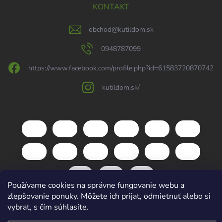
KONTAKT
obchod
@
kutildom.sk
0948787099
https://www.facebook.com/profile.php?id=61583720870742
kutildom.sk/
Používame cookies na správne fungovanie webu a
zlepšovanie ponuky. Môžete ich prijať, odmietnuť alebo si
vybrať, s čím súhlasíte.
Copyright 2026
kutildom.sk
. Všetky práva vyhradené.
Upraviť nastavenie
cookies