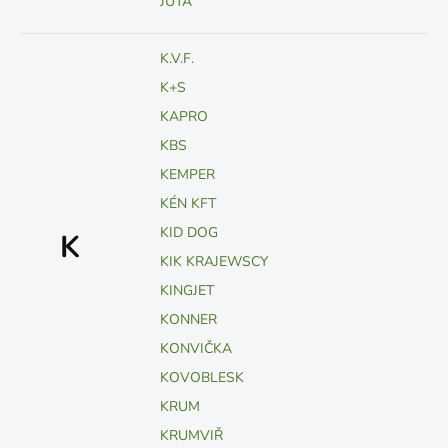
JUTA
K.V.F.
K+S
KAPRO
KBS
KEMPER
KÉN KFT
KID DOG
K
KIK KRAJEWSCY
KINGJET
KONNER
KONVIČKA
KOVOBLESK
KRUM
KRUMVIŘ