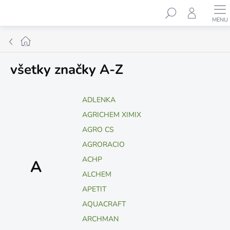
Prejsť
Hľadať
na
obsah
Domov
všetky značky A-Z
ADLENKA
AGRICHEM XIMIX
AGRO CS
AGRORACIO
ACHP
A
ALCHEM
APETIT
AQUACRAFT
ARCHMAN