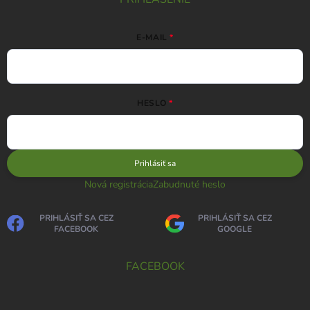
E-MAIL
HESLO
Prihlásiť sa
Nová registrácia
Zabudnuté heslo
PRIHLÁSIŤ SA CEZ
PRIHLÁSIŤ SA CEZ
FACEBOOK
GOOGLE
FACEBOOK