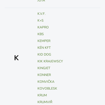
JUTA
K.V.F.
K+S
KAPRO
KBS
KEMPER
KÉN KFT
KID DOG
K
KIK KRAJEWSCY
KINGJET
KONNER
KONVIČKA
KOVOBLESK
KRUM
KRUMVIŘ