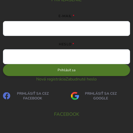
E-MAIL
HESLO
Prihlásiť sa
Nová registrácia
Zabudnuté heslo
PRIHLÁSIŤ SA CEZ
PRIHLÁSIŤ SA CEZ
FACEBOOK
GOOGLE
FACEBOOK