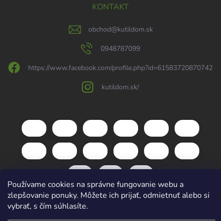
KONTAKT
obchod
@
kutildom.sk
0948787099
https://www.facebook.com/profile.php?id=61583720870742
kutildom.sk/
Používame cookies na správne fungovanie webu a
zlepšovanie ponuky. Môžete ich prijať, odmietnuť alebo si
vybrať, s čím súhlasíte.
Copyright 2026
kutildom.sk
. Všetky práva vyhradené.
Upraviť nastavenie
cookies