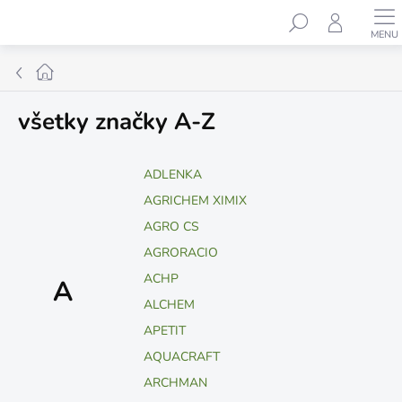
Prejsť
Hľadať
na
obsah
Domov
všetky značky A-Z
ADLENKA
AGRICHEM XIMIX
AGRO CS
AGRORACIO
ACHP
A
ALCHEM
APETIT
AQUACRAFT
ARCHMAN