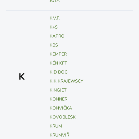
JUTA
K.V.F.
K+S
KAPRO
KBS
KEMPER
KÉN KFT
KID DOG
K
KIK KRAJEWSCY
KINGJET
KONNER
KONVIČKA
KOVOBLESK
KRUM
KRUMVIŘ