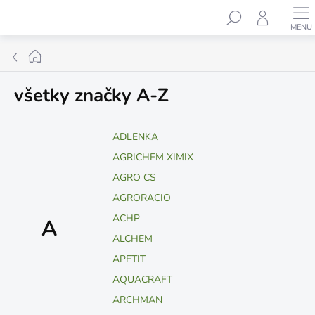
Prejsť
Hľadať
na
obsah
Domov
všetky značky A-Z
ADLENKA
AGRICHEM XIMIX
AGRO CS
AGRORACIO
ACHP
A
ALCHEM
APETIT
AQUACRAFT
ARCHMAN