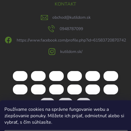
KONTAKT
obchod
@
kutildom.sk
0948787099
https://www.facebook.com/profile.php?id=61583720870742
kutildom.sk/
Používame cookies na správne fungovanie webu a
zlepšovanie ponuky. Môžete ich prijať, odmietnuť alebo si
vybrať, s čím súhlasíte.
Copyright 2026
kutildom.sk
. Všetky práva vyhradené.
Upraviť nastavenie
cookies