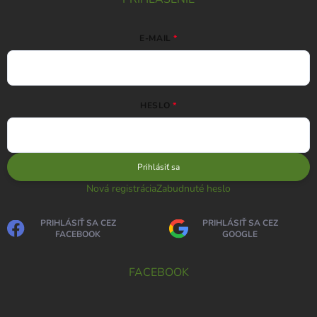
E-MAIL
HESLO
Prihlásiť sa
Nová registrácia
Zabudnuté heslo
PRIHLÁSIŤ SA CEZ
PRIHLÁSIŤ SA CEZ
FACEBOOK
GOOGLE
FACEBOOK