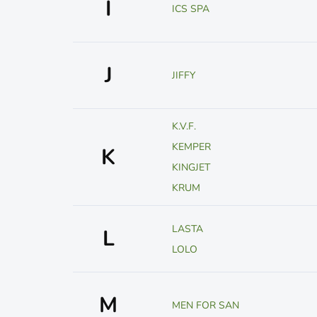
I
ICS SPA
J
JIFFY
K.V.F.
KEMPER
K
KINGJET
KRUM
LASTA
L
LOLO
M
MEN FOR SAN