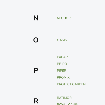
N
NEUDORFF
O
OASIS
PABAP
PE-PO
P
PIPER
PROMIX
PROTECT GARDEN
RATIMOR
R
ROYAL CANIN