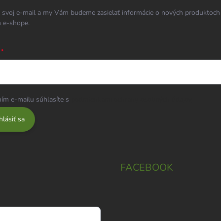
 svoj e-mail a my Vám budeme zasielať informácie o nových produktoch
 e-shope.
ím e-mailu súhlasíte s
podmienkami ochrany osobných údajov
hlásiť sa
FACEBOOK