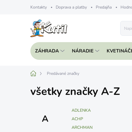
Prejsť
Kontakty
Doprava a platby
Predajňa
Hodno
na
obsah
ZÁHRADA
NÁRADIE
KVETINÁČ
Domov
Predávané značky
všetky značky A-Z
ADLENKA
A
ACHP
ARCHMAN