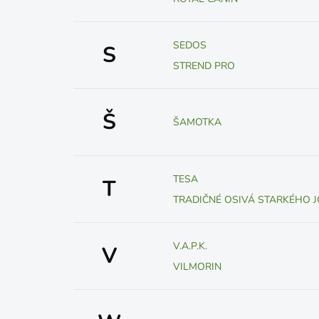
SEDOS
S
STREND PRO
Š
ŠAMOTKA
TESA
T
TRADIČNÉ OSIVÁ STARKÉHO J
V.A.P.K.
V
VILMORIN