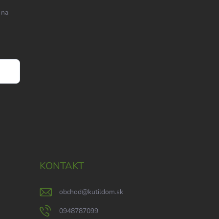
 na
KONTAKT
obchod
@
kutildom.sk
0948787099