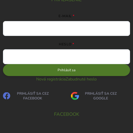
E-MAIL
HESLO
Prihlásiť sa
Nová registrácia
Zabudnuté heslo
PRIHLÁSIŤ SA CEZ
PRIHLÁSIŤ SA CEZ
FACEBOOK
GOOGLE
FACEBOOK