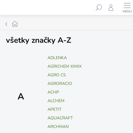
Prejsť
Hľadať
na
obsah
Domov
všetky značky A-Z
ADLENKA
AGRICHEM XIMIX
AGRO CS
AGRORACIO
ACHP
A
ALCHEM
APETIT
AQUACRAFT
ARCHMAN