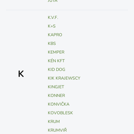
JUTA
K.V.F.
K+S
KAPRO
KBS
KEMPER
KÉN KFT
KID DOG
K
KIK KRAJEWSCY
KINGJET
KONNER
KONVIČKA
KOVOBLESK
KRUM
KRUMVIŘ