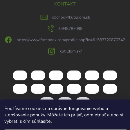
KONTAKT
obchod
@
kutildom.sk
0948787099
https://www.facebook.com/profile.php?id=61583720870742
kutildom.sk/
Používame cookies na správne fungovanie webu a
zlepšovanie ponuky. Môžete ich prijať, odmietnuť alebo si
vybrať, s čím súhlasíte.
Copyright 2026
kutildom.sk
. Všetky práva vyhradené.
Upraviť nastavenie
cookies