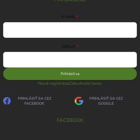
E-MAIL
HESLO
Prihlásiť sa
Nová registrácia
Zabudnuté heslo
PRIHLÁSIŤ SA CEZ
PRIHLÁSIŤ SA CEZ
FACEBOOK
GOOGLE
FACEBOOK