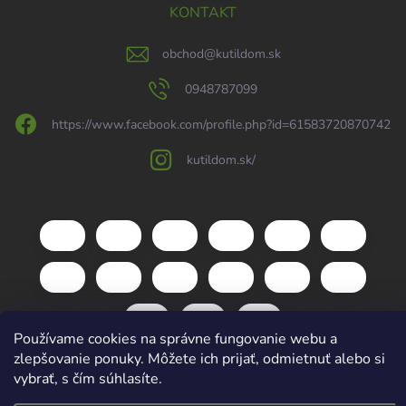
KONTAKT
obchod
@
kutildom.sk
0948787099
https://www.facebook.com/profile.php?id=61583720870742
kutildom.sk/
Používame cookies na správne fungovanie webu a
zlepšovanie ponuky. Môžete ich prijať, odmietnuť alebo si
vybrať, s čím súhlasíte.
Copyright 2026
kutildom.sk
. Všetky práva vyhradené.
Upraviť nastavenie
cookies