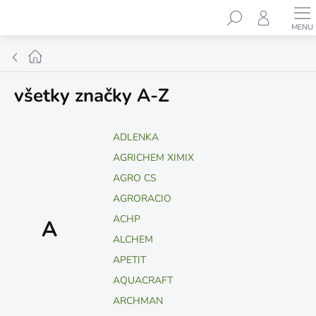
Prejsť
Hľadať
na
obsah
Domov
všetky značky A-Z
ADLENKA
AGRICHEM XIMIX
AGRO CS
AGRORACIO
ACHP
A
ALCHEM
APETIT
AQUACRAFT
ARCHMAN