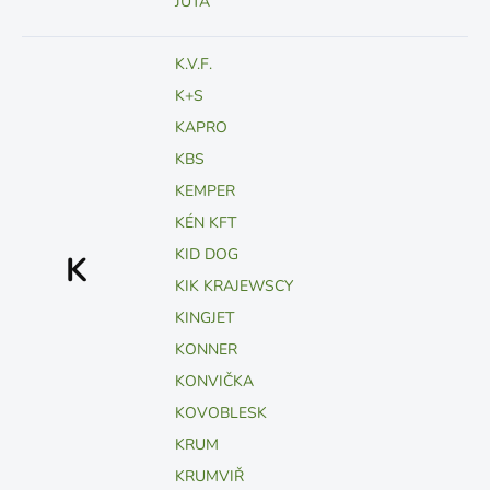
JUTA
K.V.F.
K+S
KAPRO
KBS
KEMPER
KÉN KFT
KID DOG
K
KIK KRAJEWSCY
KINGJET
KONNER
KONVIČKA
KOVOBLESK
KRUM
KRUMVIŘ