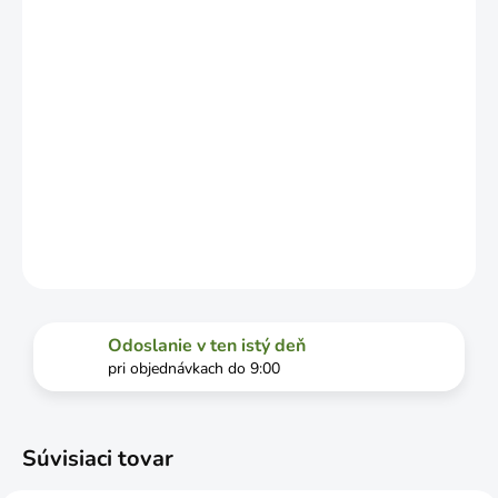
DOPRAVCU.
MOŽNOSTI
DORUČENIA
−
+
Pridať do košíka
DETAILNÉ INFORMÁCIE
OPÝTAŤ SA
STRÁŽIŤ
Odoslanie v ten istý deň
pri objednávkach do 9:00
Súvisiaci tovar