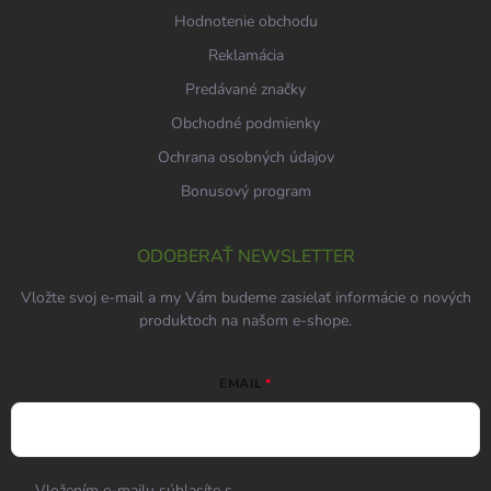
Hodnotenie obchodu
Reklamácia
Predávané značky
Obchodné podmienky
Ochrana osobných údajov
Bonusový program
ODOBERAŤ NEWSLETTER
Vložte svoj e-mail a my Vám budeme zasielať informácie o nových
produktoch na našom e-shope.
EMAIL
Vložením e-mailu súhlasíte s
podmienkami ochrany osobných