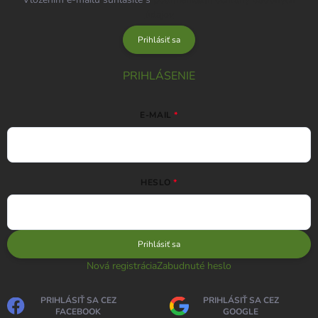
údajov
Prihlásiť sa
PRIHLÁSENIE
E-MAIL
HESLO
Prihlásiť sa
Nová registrácia
Zabudnuté heslo
PRIHLÁSIŤ SA CEZ
PRIHLÁSIŤ SA CEZ
FACEBOOK
GOOGLE