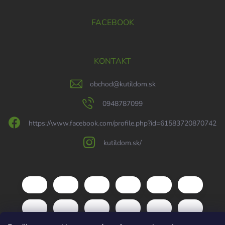
FACEBOOK
KONTAKT
obchod
@
kutildom.sk
0948787099
https://www.facebook.com/profile.php?id=61583720870742
kutildom.sk/