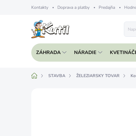
Prejsť
Kontakty
Doprava a platby
Predajňa
Hodno
na
obsah
ZÁHRADA
NÁRADIE
KVETINÁČ
Domov
STAVBA
ŽELEZIARSKY TOVAR
Ko
Neohodnotené
Podrobnosti hodnote