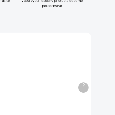
tisíce
Väčší výber, osobný prístup a odborné
poradenstvo
Ďalší
ADOM
SKLADOM
produkt
ky
Skrutka M10x80 6HRZ d933
€0,22
Do košíka