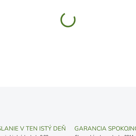
UVEDENÝ DÁTUM JE NAJPRAV
LÍŠIŤ V ZÁVISLOSTI OD VYŤA
MOŽNOSTI DORUČENIA
−
+
DETAILNÉ INFORMÁCIE
OPÝTAŤ SA
STRÁŽIŤ
LANIE V TEN ISTÝ DEŇ
GARANCIA SPOKOJN