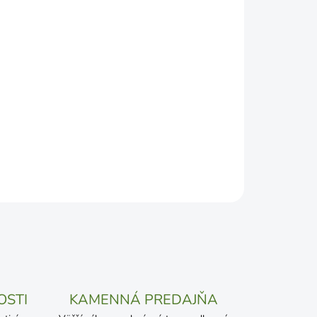
DEPODOBNEJŠÍ TERMÍN DORUČENIA, NO MÔŽE SA
ŽENOSTI DOPRAVCU.
Pridať do košíka
OSTI
KAMENNÁ PREDAJŇA