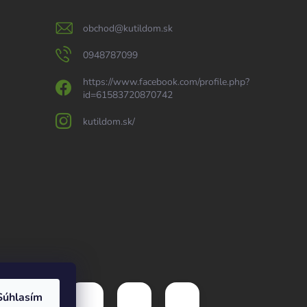
obchod
@
kutildom.sk
0948787099
https://www.facebook.com/profile.php?
id=61583720870742
kutildom.sk/
Súhlasím