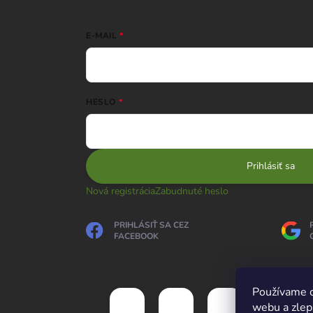
E-MAIL
HESLO
Prihlásiť sa
Nová registrácia
Zabudnuté heslo
PRIHLÁSIŤ SA CEZ
FACEBOOK
Používame c
webu a zlep