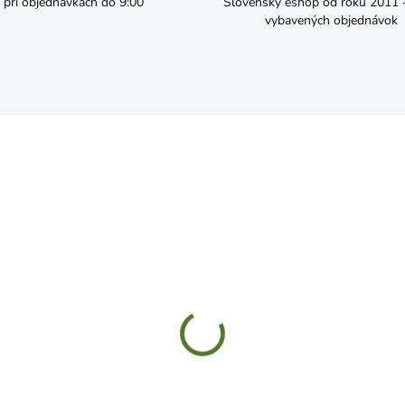
pri objednávkach do 9:00
Slovenský eshop od roku 2011 - 
vybavených objednávok
SKLADOM
SKL
utka M10x60 6HRZ d933
ZACB08060 Vratové skrut
čierne + matice 8x60 4ks
,19
€4,89
Do košíka