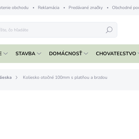
tenie obchodu
Reklamácia
Predávané značky
Obchodné po
Hľadať
E
STAVBA
DOMÁCNOSŤ
CHOVATEĽSTVO
lieska
Koliesko otočné 100mm s platňou a brzdou
nia
€10,79
€8,77 bez DPH
Jednotková
SKLADOM
cena:
MÔŽEME DORUČIŤ DO:
10.8.