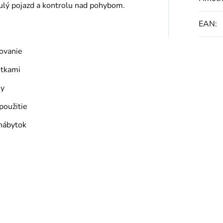
nulý pojazd a kontrolu nad pohybom.
EAN
:
ovanie
utkami
hy
použitie
 nábytok