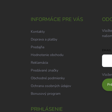
Z
á
p
ä
INFORMÁCIE PRE VÁS
ODO
t
i
Vložte
Kontakty
e
našom
Doprava a platby
Predajňa
EMAIL
Hodnotenie obchodu
Reklamácia
Predávané značky
Vložen
Obchodné podmienky
Pri
Ochrana osobných údajov
Bonusový program
PRIHLÁSENIE