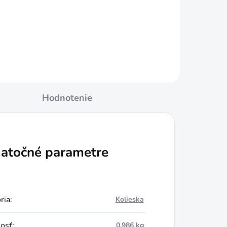
Hodnotenie
atočné parametre
ria
:
Kolieska
osť
:
0.986 kg