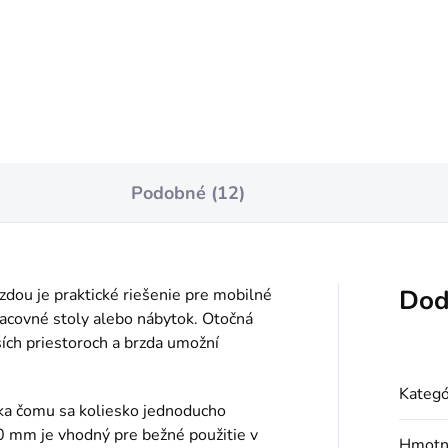
Jednotková
€1,22 / 1 ks
cena:
Do košíka
Podobné (12)
Dod
dou je praktické riešenie pre mobilné
pracovné stoly alebo nábytok. Otočná
ších priestoroch a brzda umožní
Kategó
ka čomu sa koliesko jednoducho
00 mm je vhodný pre bežné použitie v
Hmotn