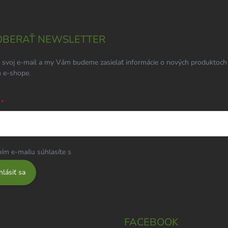
BERAŤ NEWSLETTER
 svoj e-mail a my Vám budeme zasielať informácie o nových produktoch
 e-shope.
ím e-mailu súhlasíte s
podmienkami ochrany osobných údajov
hlásiť sa
FACEBOOK