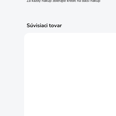
Za každý nákup zbierajte kredit na ďalší nákup
Súvisiaci tovar
SKLADOM
Skrutka M10x50 6HRZ d933
Skr
€0,18
€0
Do košíka