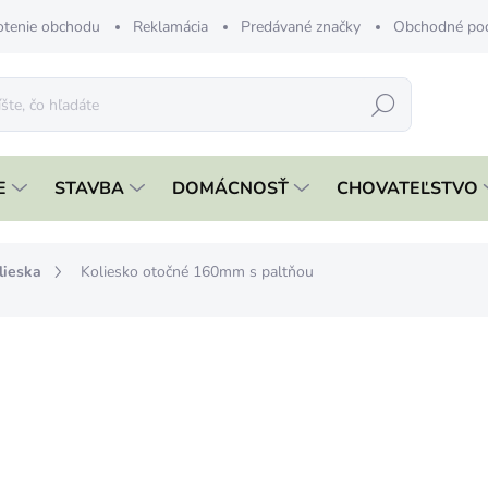
tenie obchodu
Reklamácia
Predávané značky
Obchodné po
Hľadať
E
STAVBA
DOMÁCNOSŤ
CHOVATEĽSTVO
lieska
Koliesko otočné 160mm s paltňou
nia
€13,49
€10,97 bez DPH
Jednotková
SKLADOM
cena:
MÔŽEME DORUČIŤ DO:
11.8.