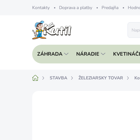
Prejsť
Kontakty
Doprava a platby
Predajňa
Hodno
na
obsah
ZÁHRADA
NÁRADIE
KVETINÁČ
Domov
STAVBA
ŽELEZIARSKY TOVAR
Ko
Neohodnotené
Podrobnosti hodnote