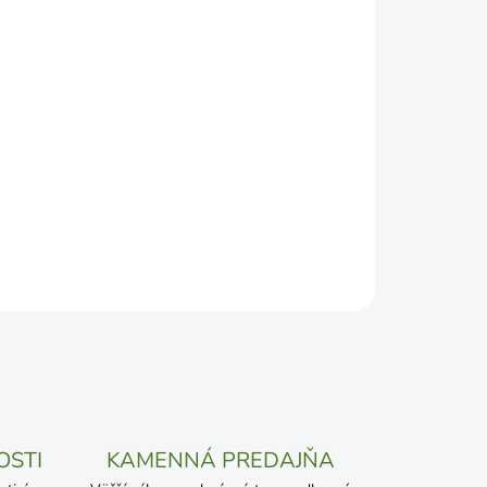
DEPODOBNEJŠÍ TERMÍN DORUČENIA, NO MÔŽE SA
ŽENOSTI DOPRAVCU.
Pridať do košíka
OSTI
KAMENNÁ PREDAJŇA