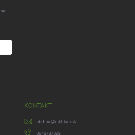
 na
KONTAKT
obchod
@
kutildom.sk
0948787099