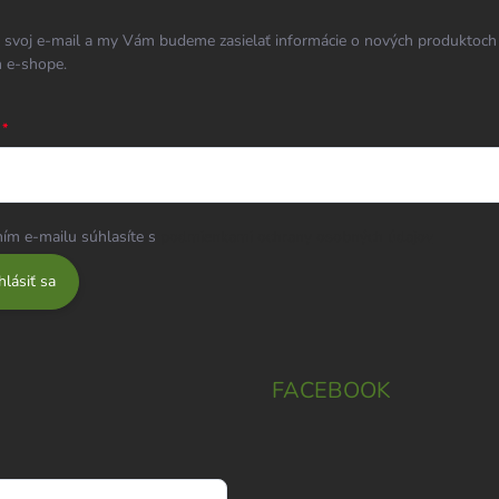
 svoj e-mail a my Vám budeme zasielať informácie o nových produktoch
 e-shope.
ím e-mailu súhlasíte s
podmienkami ochrany osobných údajov
hlásiť sa
FACEBOOK