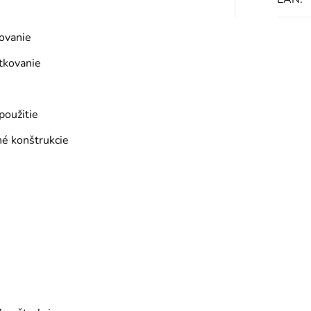
ovanie
tkovanie
použitie
né konštrukcie