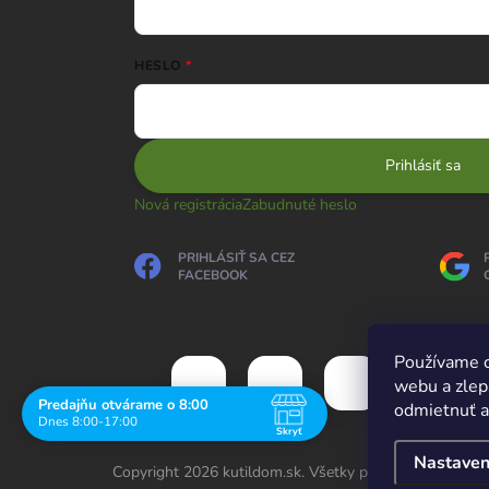
HESLO
Prihlásiť sa
Nová registrácia
Zabudnuté heslo
PRIHLÁSIŤ SA CEZ
FACEBOOK
Používame c
webu a zlep
Predajňu otvárame o 8:00
odmietnuť al
Dnes 8:00-17:00
Skryť
Navštívte nás osobne
Nastaven
Copyright 2026
kutildom.sk
. Všetky práva vyhradené.
U
Čas