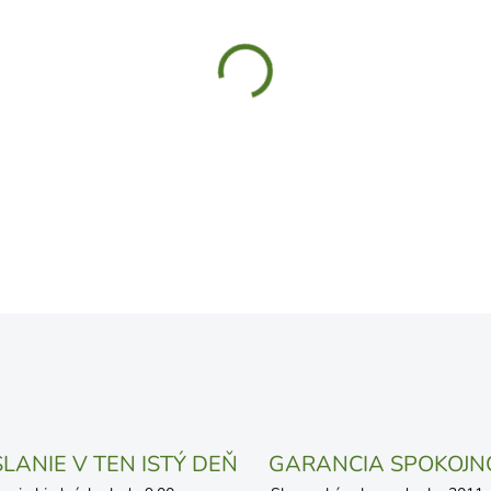
UVEDENÝ DÁTUM JE NAJPRAV
LÍŠIŤ V ZÁVISLOSTI OD VYŤA
MOŽNOSTI DORUČENIA
−
+
DETAILNÉ INFORMÁCIE
OPÝTAŤ SA
STRÁŽIŤ
LANIE V TEN ISTÝ DEŇ
GARANCIA SPOKOJN