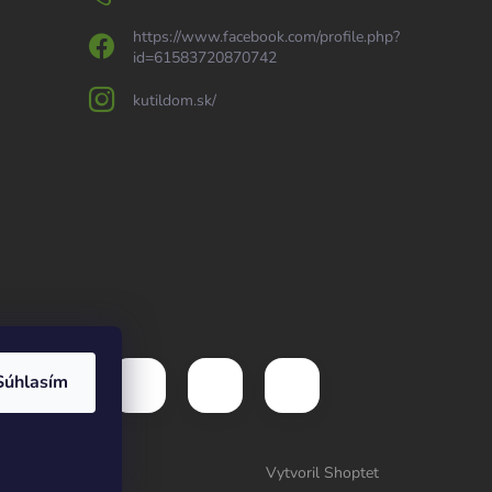
https://www.facebook.com/profile.php?
id=61583720870742
kutildom.sk/
Súhlasím
Vytvoril Shoptet