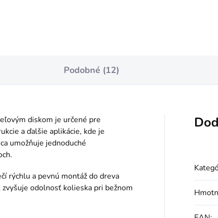
Podobné (12)
Dod
eľovým diskom je určené pre
ukcie a ďalšie aplikácie, kde je
lica umožňuje jednoduché
och.
Kategó
čí rýchlu a pevnú montáž do dreva
k zvyšuje odolnosť kolieska pri bežnom
Hmotn
EAN
: