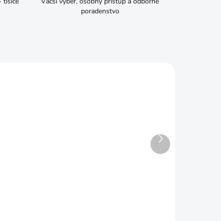
tisíce
Väčší výber, osobný prístup a odborné
poradenstvo
Ďalší
produkt
ADOM
SKLADOM
 d933
Skrutka M12x40 6HRZ d933
€0,19
Do košíka