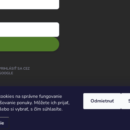
PRIHLÁSIŤ SA CEZ
GOOGLE
ookies na správne fungovanie
Odmietnuť
šovanie ponuky. Môžete ich prijať,
ebo si vybrať, s čím súhlasíte.
ie
praviť nastavenie cookies