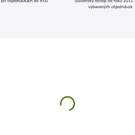
pri objednávkach do 9:00
Slovenský eshop od roku 2011 - 
vybavených objednávok
SKLADOM
SKL
utka vratová 8x80 d603
Skrutka M12x60 6HRZ
,15
€0,27
Do košíka
Do košíka