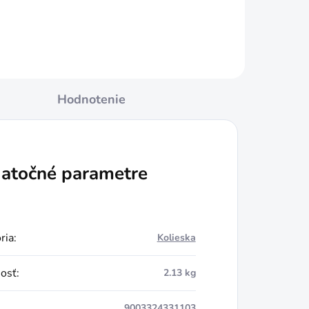
Hodnotenie
atočné parametre
ria
:
Kolieska
osť
:
2.13 kg
9003324331103