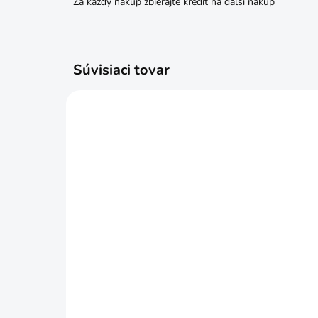
Za každý nákup zbierajte kredit na ďalší nákup
Súvisiaci tovar
SKLADOM
Skrutka M10x80 6HRZ d933
Skr
€0,22
€0
Do košíka