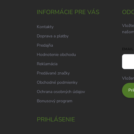
p
ä
INFORMÁCIE PRE VÁS
ODO
t
i
Vložte
Kontakty
e
našom
Doprava a platby
Predajňa
EMAIL
Hodnotenie obchodu
Reklamácia
Predávané značky
Vložen
Obchodné podmienky
Pri
Ochrana osobných údajov
Bonusový program
PRIHLÁSENIE