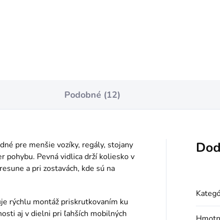
notková
7 / 1 ks
:
Do košíka
Podobné (12)
Dod
né pre menšie vozíky, regály, stojany
r pohybu. Pevná vidlica drží koliesko v
presune a pri zostavách, kde sú na
Kategó
je rýchlu montáž priskrutkovaním ku
osti aj v dielni pri ľahších mobilných
Hmotn