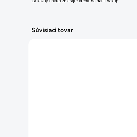
Za každý nákup zbierajte kredit na ďalší nákup
Súvisiaci tovar
SKLADOM
ZACB08040 Vratové skrutky
ZAC
čierne + matice 8x40 4ks
čie
€4,69
€2