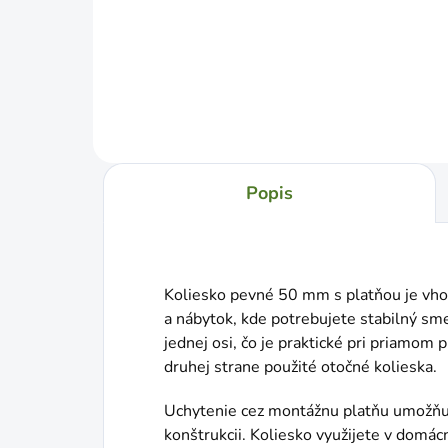
Jednotková
Jed
€1,17 / 1 ks
€0,6
cena:
cena
Do košíka
Popis
Koliesko pevné 50 mm s platňou je vhod
a nábytok, kde potrebujete stabilný sme
jednej osi, čo je praktické pri priamom 
druhej strane použité otočné kolieska.
Uchytenie cez montážnu platňu umožňu
konštrukcii. Koliesko využijete v domácn