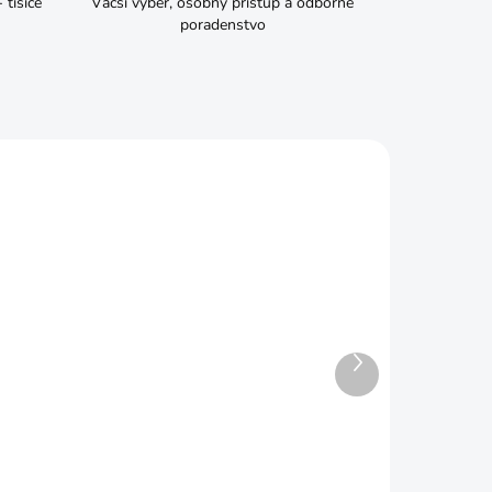
tisíce
Väčší výber, osobný prístup a odborné
poradenstvo
Ďalší
ADOM
SKLADOM
produkt
 d933
Skrutka M8x40 6HRZ d933
€0,08
Do košíka