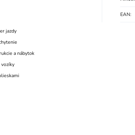
EAN
:
er jazdy
chytenie
ukcie a nábytok
 vozíky
olieskami