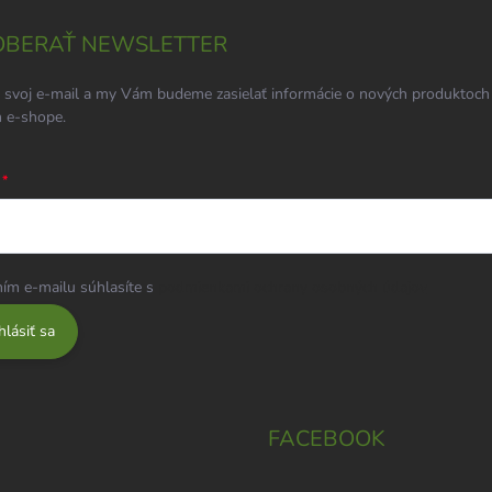
BERAŤ NEWSLETTER
 svoj e-mail a my Vám budeme zasielať informácie o nových produktoch
 e-shope.
ím e-mailu súhlasíte s
podmienkami ochrany osobných údajov
hlásiť sa
FACEBOOK