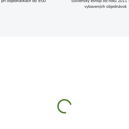
pri objednávkach do 9:00
Slovenský eshop od roku 2011 - 
vybavených objednávok
SKLADOM
SKL
B06060 Vratové skrutky
Skrutka M12x60 6HRZ
rne + matice 6x60 4ks
€0,27
,69
Do košíka