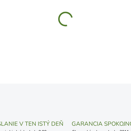
UVEDENÝ DÁTUM JE NAJPRAV
LÍŠIŤ V ZÁVISLOSTI OD VYŤA
MOŽNOSTI DORUČENIA
−
+
DETAILNÉ INFORMÁCIE
OPÝTAŤ SA
STRÁŽIŤ
LANIE V TEN ISTÝ DEŇ
GARANCIA SPOKOJN