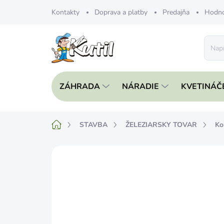
Prejsť
Kontakty
Doprava a platby
Predajňa
Hodno
na
obsah
ZÁHRADA
NÁRADIE
KVETINÁČ
Domov
STAVBA
ŽELEZIARSKY TOVAR
Ko
Neohodnotené
Podrobnosti hodnote