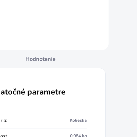
Hodnotenie
atočné parametre
ria
:
Kolieska
osť
:
0.084 kg