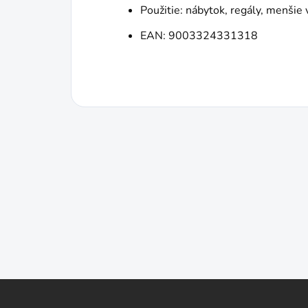
Použitie: nábytok, regály, menšie 
EAN: 9003324331318
Z
á