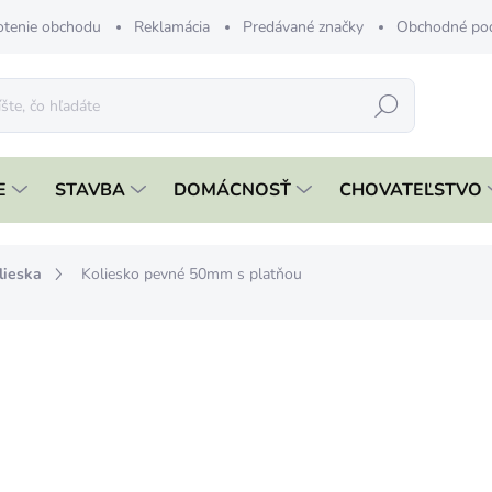
tenie obchodu
Reklamácia
Predávané značky
Obchodné po
Hľadať
E
STAVBA
DOMÁCNOSŤ
CHOVATEĽSTVO
lieska
Koliesko pevné 50mm s platňou
nia
€0,99
€0,80 bez DPH
Jednotková
SKLADOM
cena:
MÔŽEME DORUČIŤ DO:
11.8.