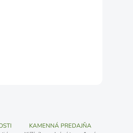
DEPODOBNEJŠÍ TERMÍN DORUČENIA, NO MÔŽE SA
ŽENOSTI DOPRAVCU.
Pridať do košíka
OSTI
KAMENNÁ PREDAJŇA