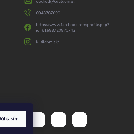
obchod
@
kutildom.sk
0948787099
https://www.facebook.com/profile.php?
id=61583720870742
kutildom.sk/
Súhlasím