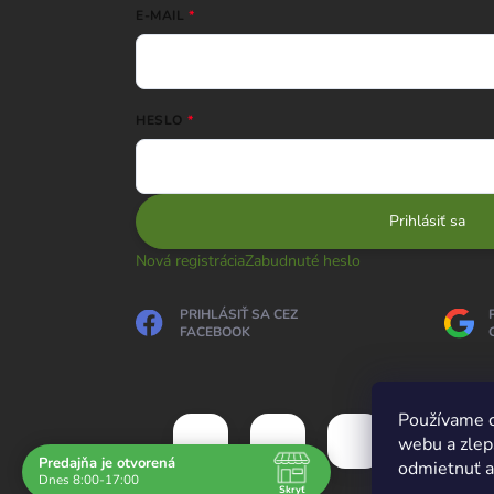
E-MAIL
HESLO
Prihlásiť sa
Nová registrácia
Zabudnuté heslo
PRIHLÁSIŤ SA CEZ
FACEBOOK
Používame c
webu a zlep
Predajňa je otvorená
odmietnuť al
Dnes 8:00-17:00
Skryť