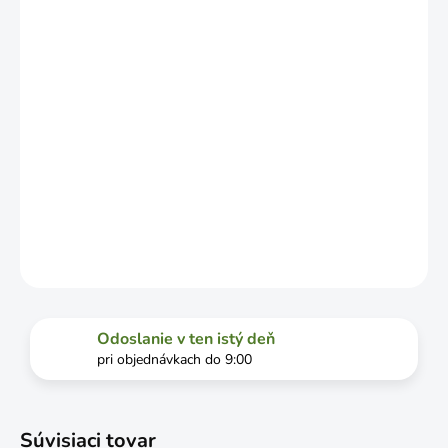
OD
VYŤAŽENOSTI
DOPRAVCU.
MOŽNOSTI
DORUČENIA
−
+
Pridať do košíka
DETAILNÉ INFORMÁCIE
OPÝTAŤ SA
STRÁŽIŤ
Odoslanie v ten istý deň
pri objednávkach do 9:00
Súvisiaci tovar