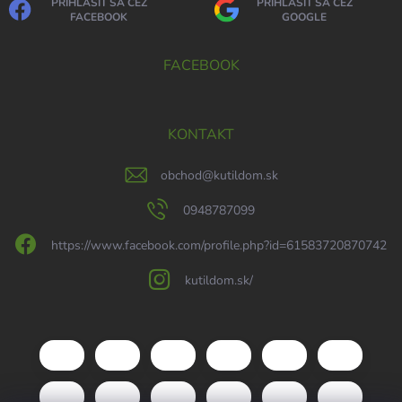
PRIHLÁSIŤ SA CEZ
PRIHLÁSIŤ SA CEZ
FACEBOOK
GOOGLE
FACEBOOK
KONTAKT
obchod
@
kutildom.sk
0948787099
https://www.facebook.com/profile.php?id=61583720870742
kutildom.sk/