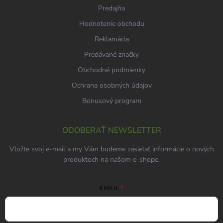
Predajňa
Hodnotenie obchodu
Reklamácia
Predávané značky
Obchodné podmienky
Ochrana osobných údajov
Bonusový program
ODOBERAŤ NEWSLETTER
Vložte svoj e-mail a my Vám budeme zasielať informácie o nových
produktoch na našom e-shope.
EMAIL