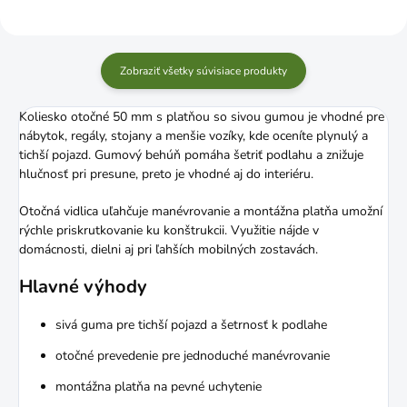
Zobraziť všetky súvisiace produkty
Koliesko otočné 50 mm s platňou so sivou gumou je vhodné pre
nábytok, regály, stojany a menšie vozíky, kde oceníte plynulý a
tichší pojazd. Gumový behúň pomáha šetriť podlahu a znižuje
hlučnosť pri presune, preto je vhodné aj do interiéru.
Otočná vidlica uľahčuje manévrovanie a montážna platňa umožní
rýchle priskrutkovanie ku konštrukcii. Využitie nájde v
domácnosti, dielni aj pri ľahších mobilných zostavách.
Hlavné výhody
sivá guma pre tichší pojazd a šetrnosť k podlahe
otočné prevedenie pre jednoduché manévrovanie
montážna platňa na pevné uchytenie