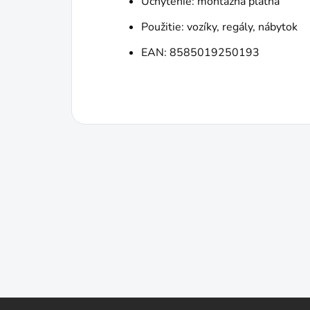
Uchytenie: montážna platňa
Použitie: vozíky, regály, nábytok
EAN: 8585019250193
Z