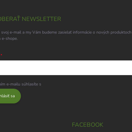
BERAŤ NEWSLETTER
 svoj e-mail a my Vám budeme zasielať informácie o nových produktoch
 e-shope.
ím e-mailu súhlasíte s
podmienkami ochrany osobných údajov
hlásiť sa
FACEBOOK