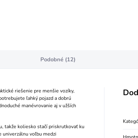
Podobné (12)
Dod
ktické riešenie pre menšie vozíky,
 potrebujete ľahký pojazd a dobrú
ednoduché manévrovanie aj v užších
Kategó
 takže koliesko stačí priskrutkovať ku
e univerzálnu voľbu medzi
Hmotn