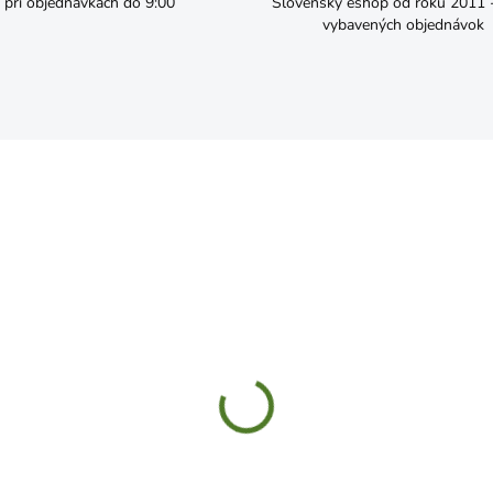
pri objednávkach do 9:00
Slovenský eshop od roku 2011 - 
vybavených objednávok
SKLADOM
SKL
Skrutka M12x100 6HRZ d933
Skrutka M10x120 6HRZ d
,39
€0,32
Do košíka
Do košíka