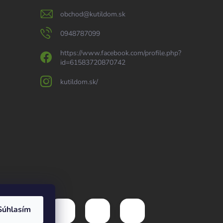
obchod
@
kutildom.sk
0948787099
https://www.facebook.com/profile.php?
id=61583720870742
kutildom.sk/
Súhlasím