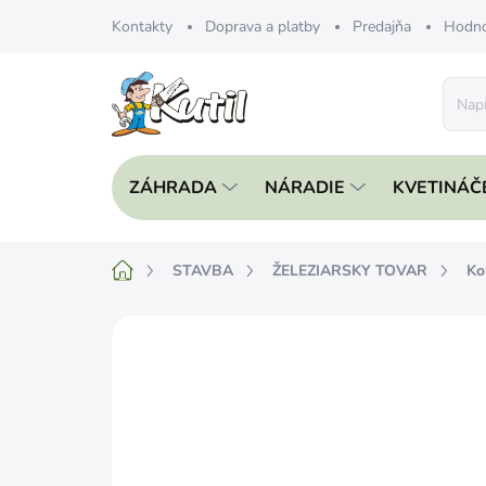
Prejsť
Kontakty
Doprava a platby
Predajňa
Hodno
na
obsah
ZÁHRADA
NÁRADIE
KVETINÁČ
Domov
STAVBA
ŽELEZIARSKY TOVAR
Ko
Neohodnotené
Podrobnosti hodnote