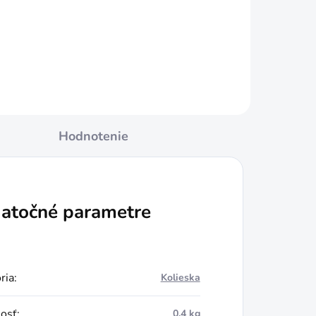
Hodnotenie
atočné parametre
ria
:
Kolieska
osť
:
0.4 kg