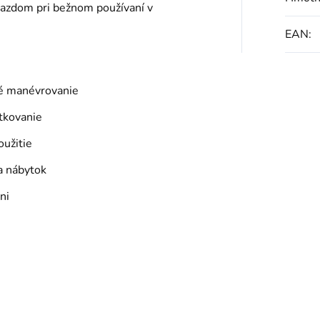
azdom pri bežnom používaní v
EAN
:
é manévrovanie
tkovanie
užitie
 a nábytok
lni