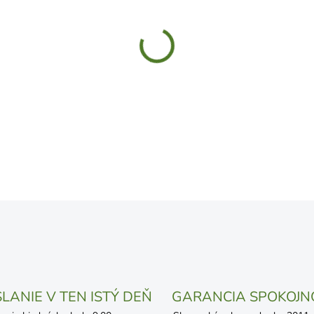
UVEDENÝ DÁTUM JE NAJPRAV
LÍŠIŤ V ZÁVISLOSTI OD VYŤA
MOŽNOSTI DORUČENIA
−
+
DETAILNÉ INFORMÁCIE
OPÝTAŤ SA
STRÁŽIŤ
LANIE V TEN ISTÝ DEŇ
GARANCIA SPOKOJN