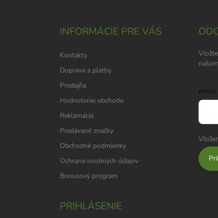
á
p
ä
INFORMÁCIE PRE VÁS
ODO
t
i
Vložte
Kontakty
e
našom
Doprava a platby
Predajňa
EMAIL
Hodnotenie obchodu
Reklamácia
Predávané značky
Vložen
Obchodné podmienky
Pri
Ochrana osobných údajov
Bonusový program
PRIHLÁSENIE