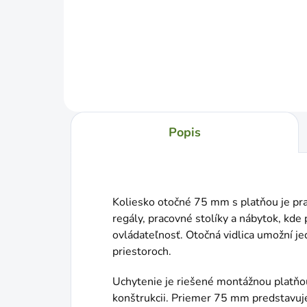
Jednotková
€0,60 / 1 ks
cena:
Do košíka
Popis
Koliesko otočné 75 mm s platňou je pra
regály, pracovné stolíky a nábytok, kde
ovládateľnosť. Otočná vidlica umožní j
priestoroch.
Uchytenie je riešené montážnou platňou,
konštrukcii. Priemer 75 mm predstavuj