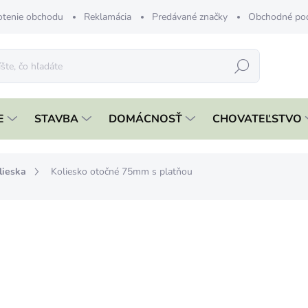
tenie obchodu
Reklamácia
Predávané značky
Obchodné po
Hľadať
E
STAVBA
DOMÁCNOSŤ
CHOVATEĽSTVO
lieska
Koliesko otočné 75mm s platňou
nia
€5,19
€4,22 bez DPH
Jednotková
SKLADOM
cena:
MÔŽEME DORUČIŤ DO:
11.8.