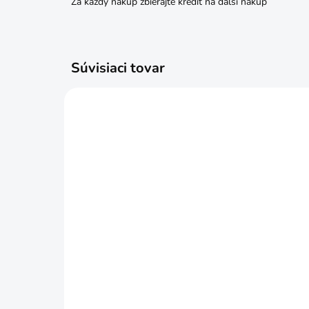
Za každý nákup zbierajte kredit na ďalší nákup
Súvisiaci tovar
SKLADOM
ZACB06040 Vratové skrutky
čierne + matice 6x40 4ks
€0
€2,39