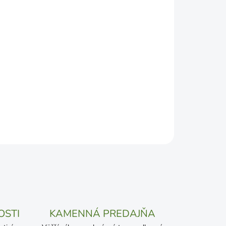
DEPODOBNEJŠÍ TERMÍN DORUČENIA, NO MÔŽE SA
ŽENOSTI DOPRAVCU.
Pridať do košíka
OSTI
KAMENNÁ PREDAJŇA