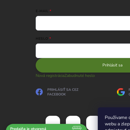
E-MAIL
HESLO
Prihlásiť sa
Nová registrácia
Zabudnuté heslo
PRIHLÁSIŤ SA CEZ
FACEBOOK
Používame c
webu a zlep
Predajňa je otvorená