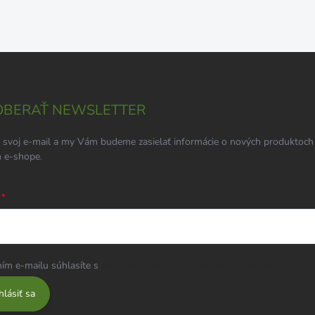
BERAŤ NEWSLETTER
 svoj e-mail a my Vám budeme zasielať informácie o nových produktoch
 e-shope.
ím e-mailu súhlasíte s
podmienkami ochrany osobných údajov
hlásiť sa