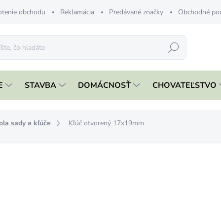
tenie obchodu
Reklamácia
Predávané značky
Obchodné po
Hľadať
E
STAVBA
DOMÁCNOSŤ
CHOVATEĽSTVO
ola sady a kľúče
Kľúč otvorený 17x19mm
nia
ZNAČKA:
FESTA
€1,39
€1,13 bez DPH
Jednotková
SKLADOM
cena: