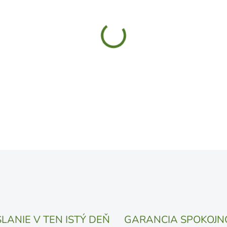
MÔŽEME DORUČIŤ DO:
11.8.
UVEDENÝ DÁTUM JE NAJPRAV
LÍŠIŤ V ZÁVISLOSTI OD VYŤA
MOŽNOSTI DORUČENIA
−
+
DETAILNÉ INFORMÁCIE
OPÝTAŤ SA
STRÁŽIŤ
LANIE V TEN ISTÝ DEŇ
GARANCIA SPOKOJN