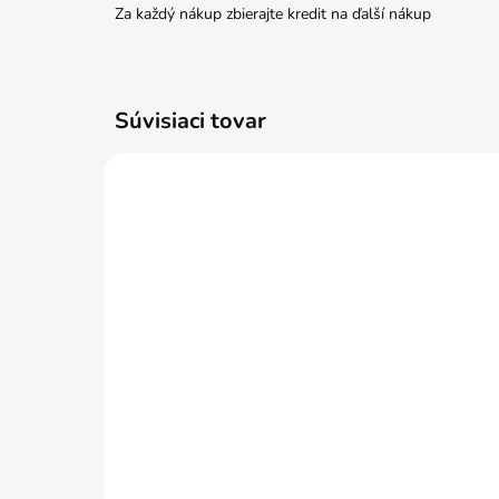
Za každý nákup zbierajte kredit na ďalší nákup
Súvisiaci tovar
SKLADOM
Kliešte segerové sada
Kli
€4,69
€3