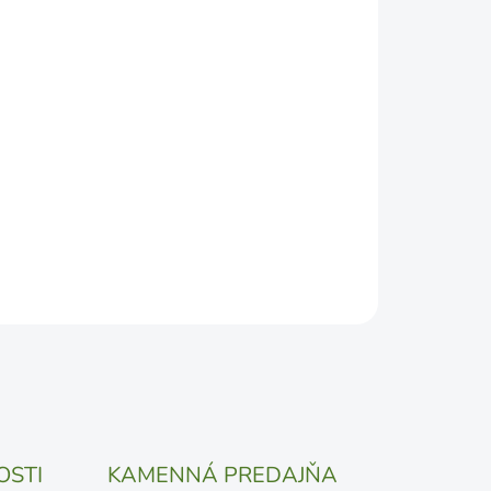
2026
DEPODOBNEJŠÍ TERMÍN DORUČENIA, NO MÔŽE SA
ŽENOSTI DOPRAVCU.
Pridať do košíka
OSTI
KAMENNÁ PREDAJŇA