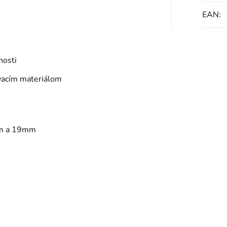
EAN
:
nosti
vacím materiálom
mm a 19mm