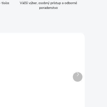
tisíce
Väčší výber, osobný prístup a odborné
poradenstvo
Ďalší
produkt
ADOM
SKLADOM
60mm
Kliešte rabitové 225mm s
gumou
€4,49