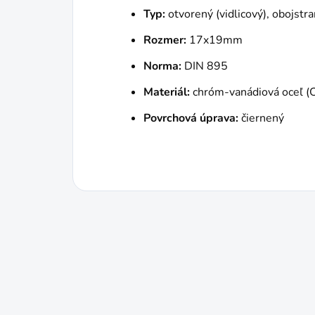
Typ:
otvorený (vidlicový), obojstr
Rozmer:
17x19mm
Norma:
DIN 895
Materiál:
chróm-vanádiová oceľ (
Povrchová úprava:
čiernený