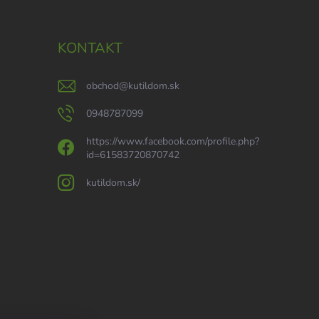
KONTAKT
obchod
@
kutildom.sk
0948787099
https://www.facebook.com/profile.php?
id=61583720870742
kutildom.sk/