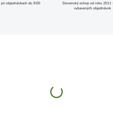
pri objednávkach do 9:00
Slovenský eshop od roku 2011 - 
vybavených objednávok
SKLADOM
SKL
ešte očkové 160mm
Kliešte štípacie bočné 1
,99
€5,19