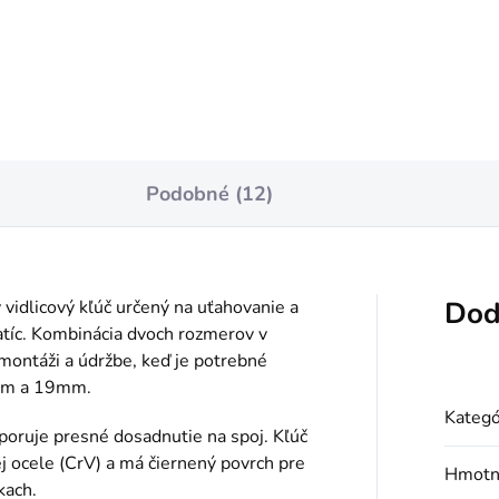
Do košíka
Do košíka
Podobné (12)
Dod
idlicový kľúč určený na uťahovanie a
atíc. Kombinácia dvoch rozmerov v
montáži a údržbe, keď je potrebné
7mm a 19mm.
Kategó
ruje presné dosadnutie na spoj. Kľúč
 ocele (CrV) a má čiernený povrch pre
Hmotn
kach.