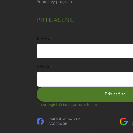
Bonusový program
PRIHLÁSENIE
E-MAIL
HESLO
Prihlásiť sa
Nová registrácia
Zabudnuté heslo
PRIHLÁSIŤ SA CEZ
FACEBOOK