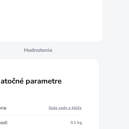
Do košíka
Hodnotenie
atočné parametre
ria
:
Gola sady a kľúče
osť
:
0.1 kg