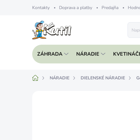
Prejsť
Kontakty
Doprava a platby
Predajňa
Hodno
na
obsah
ZÁHRADA
NÁRADIE
KVETINÁČ
Domov
NÁRADIE
DIELENSKÉ NÁRADIE
G
Neohodnotené
Podrobnosti hodnote