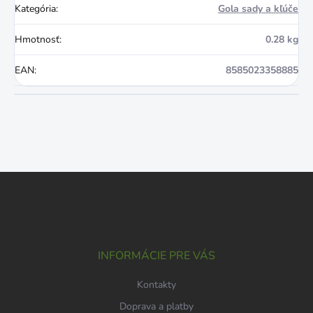
Kategória
:
Gola sady a kľúče
Hmotnosť
:
0.28 kg
EAN
:
8585023358885
Z
á
p
ä
t
i
INFORMÁCIE PRE VÁS
e
Kontakty
Doprava a platby