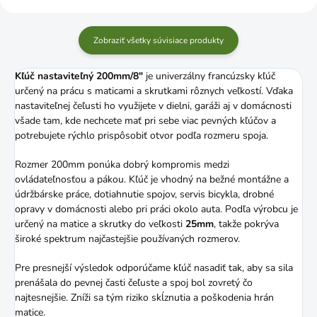
Zobraziť všetky súvisiace produkty
Kľúč nastaviteľný 200mm/8"
je univerzálny francúzsky kľúč
určený na prácu s maticami a skrutkami rôznych veľkostí. Vďaka
nastaviteľnej čeľusti ho využijete v dielni, garáži aj v domácnosti
všade tam, kde nechcete mať pri sebe viac pevných kľúčov a
potrebujete rýchlo prispôsobiť otvor podľa rozmeru spoja.
Rozmer 200mm ponúka dobrý kompromis medzi
ovládateľnosťou a pákou. Kľúč je vhodný na bežné montážne a
údržbárske práce, dotiahnutie spojov, servis bicykla, drobné
opravy v domácnosti alebo pri práci okolo auta. Podľa výrobcu je
určený na matice a skrutky do veľkosti
25mm
, takže pokrýva
široké spektrum najčastejšie používaných rozmerov.
Pre presnejší výsledok odporúčame kľúč nasadiť tak, aby sa sila
prenášala do pevnej časti čeľuste a spoj bol zovretý čo
najtesnejšie. Zníži sa tým riziko skĺznutia a poškodenia hrán
matice.