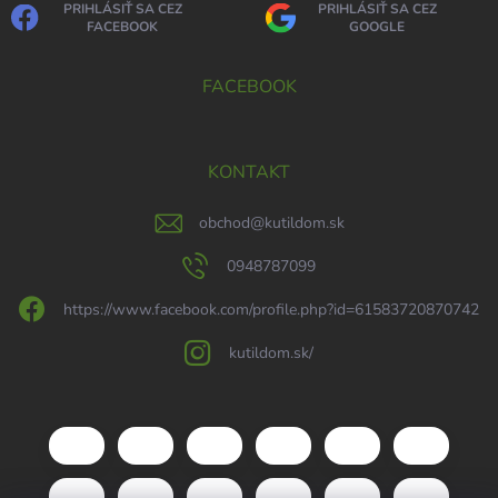
PRIHLÁSIŤ SA CEZ
PRIHLÁSIŤ SA CEZ
FACEBOOK
GOOGLE
FACEBOOK
KONTAKT
obchod
@
kutildom.sk
0948787099
https://www.facebook.com/profile.php?id=61583720870742
kutildom.sk/