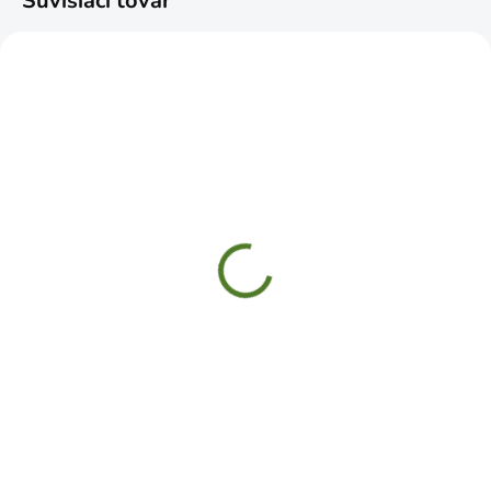
Súvisiaci tovar
SKLADOM
SKLADOM
Kliešte kombinačky
Kliešte štípacie bočné
165mm
160mm
€5,69
€5,19
Do košíka
Do košíka