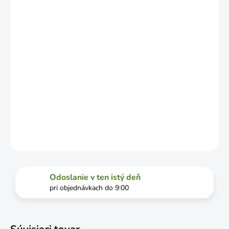
OD
VYŤAŽENOSTI
DOPRAVCU.
MOŽNOSTI
DORUČENIA
−
+
Pridať do košíka
DETAILNÉ INFORMÁCIE
OPÝTAŤ SA
STRÁŽIŤ
Odoslanie v ten istý deň
pri objednávkach do 9:00