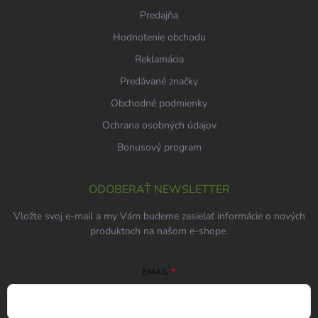
Predajňa
Hodnotenie obchodu
Reklamácia
Predávané značky
Obchodné podmienky
Ochrana osobných údajov
Bonusový program
ODOBERAŤ NEWSLETTER
Vložte svoj e-mail a my Vám budeme zasielať informácie o nových
produktoch na našom e-shope.
EMAIL