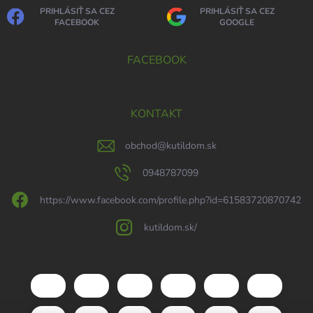
PRIHLÁSIŤ SA CEZ
PRIHLÁSIŤ SA CEZ
FACEBOOK
GOOGLE
FACEBOOK
KONTAKT
obchod
@
kutildom.sk
0948787099
https://www.facebook.com/profile.php?id=61583720870742
kutildom.sk/