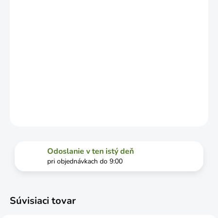
DOPRAVCU.
MOŽNOSTI
DORUČENIA
−
+
Pridať do košíka
v plastovom kufríku
DETAILNÉ INFORMÁCIE
OPÝTAŤ SA
STRÁŽIŤ
Odoslanie v ten istý deň
pri objednávkach do 9:00
Súvisiaci tovar