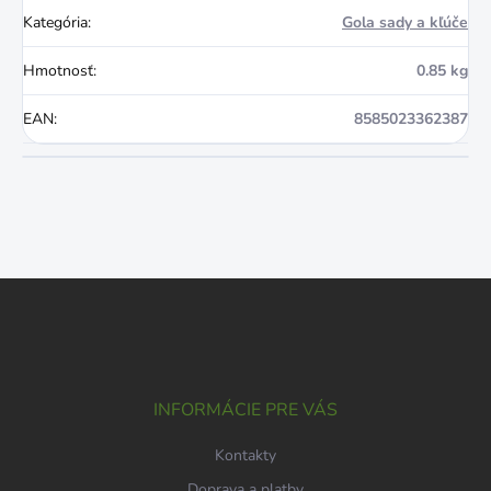
Kategória
:
Gola sady a kľúče
Hmotnosť
:
0.85 kg
EAN
:
8585023362387
Z
á
p
ä
t
i
INFORMÁCIE PRE VÁS
e
Kontakty
Doprava a platby