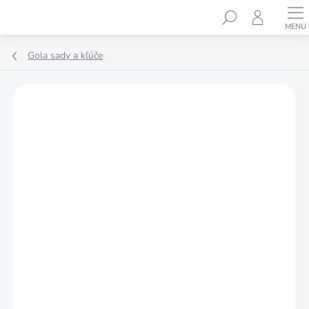
Prejsť
Hľadať
na
obsah
Gola sady a kľúče
Podrobnosti hodnotenia
Neohodnotené