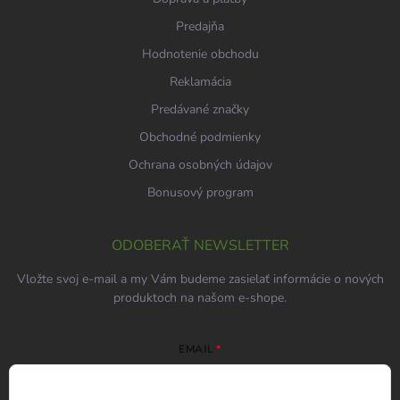
Predajňa
Hodnotenie obchodu
Reklamácia
Predávané značky
Obchodné podmienky
Ochrana osobných údajov
Bonusový program
ODOBERAŤ NEWSLETTER
Vložte svoj e-mail a my Vám budeme zasielať informácie o nových
produktoch na našom e-shope.
EMAIL