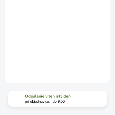
LÍŠIŤ V
ZÁVISLOSTI
OD
VYŤAŽENOSTI
DOPRAVCU.
MOŽNOSTI
DORUČENIA
−
+
Pridať do košíka
DETAILNÉ INFORMÁCIE
OPÝTAŤ SA
STRÁŽIŤ
Odoslanie v ten istý deň
pri objednávkach do 9:00