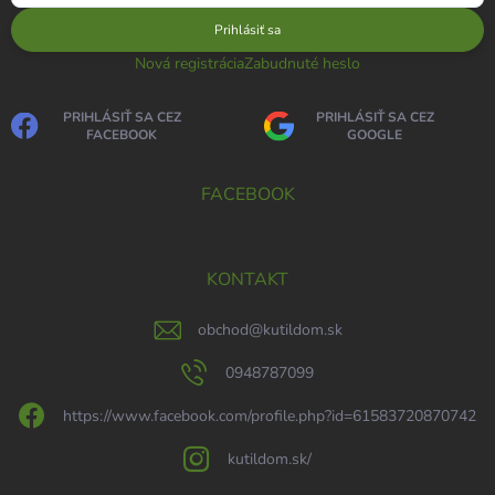
Prihlásiť sa
Nová registrácia
Zabudnuté heslo
PRIHLÁSIŤ SA CEZ
PRIHLÁSIŤ SA CEZ
FACEBOOK
GOOGLE
FACEBOOK
KONTAKT
obchod
@
kutildom.sk
0948787099
https://www.facebook.com/profile.php?id=61583720870742
kutildom.sk/