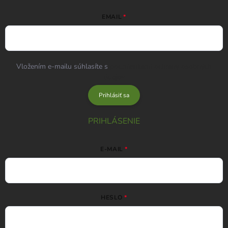
EMAIL
Vložením e-mailu súhlasíte s
podmienkami ochrany osobných
údajov
Prihlásiť sa
PRIHLÁSENIE
E-MAIL
HESLO