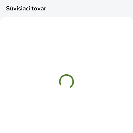
Súvisiaci tovar
SKLADOM
SKLADOM
Rukavice Marcus winter
Rukavice HARRIER č. 9
zimné zateplené v.
bavlnené polomáčané
11/XXL
€2,49
€4,49
Do košíka
Do košíka