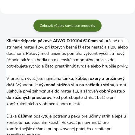
Zobraziť všetky súvisiace produkty
Kliešte štípacie pákové AIWO D10104 610mm
sú určené na
strihanie materiálov, pri ktorých bežné kliešte nestačia silou alebo
dosahom. Pákový mechanizmus pomáha vytvoriť vyšší strihový
účinok, takže sa hodia na dielenské a montážne práce, kde
potrebujete rýchlo a čisto prestrihnúť tvrdšie alebo hrubšie prvky.
V praxi ich využijete najmä na
lánka, káble, roxory a pružinový
drôt
. Výhodou je
výkonná strižná sila na začiatku strihu
, ktorá
uľahčuje prvé zahryznutie do materiálu, a zároveň
dobrý prístup
do zúžených priestorov
, keď potrebujete strihať bližšie pri
konštrukcii alebo v obmedzenom mieste.
Dĺžka
610mm
poskytuje potrebnú páku pre účinný strih a lepšiu
kontrolu nad vedením klieští. Rukoväť je navrhnutá pre
komfortnejšie držanie pri opakovanej práci, čo oceníte pri