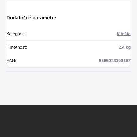
Dodatočné parametre
Kategória
:
Kliešte
Hmotnosť
:
2.4 kg
EAN
:
8585023393367
Z
á
p
ä
t