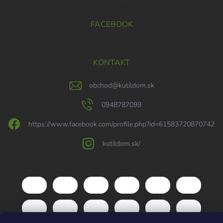
FACEBOOK
KONTAKT
obchod
@
kutildom.sk
0948787099
https://www.facebook.com/profile.php?id=61583720870742
kutildom.sk/