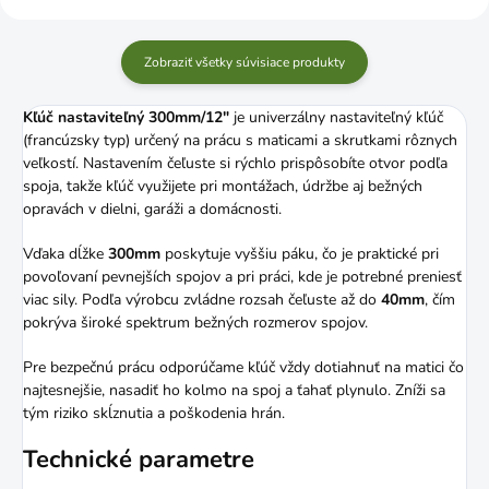
Zobraziť všetky súvisiace produkty
Kľúč nastaviteľný 300mm/12"
je univerzálny nastaviteľný kľúč
(francúzsky typ) určený na prácu s maticami a skrutkami rôznych
veľkostí. Nastavením čeľuste si rýchlo prispôsobíte otvor podľa
spoja, takže kľúč využijete pri montážach, údržbe aj bežných
opravách v dielni, garáži a domácnosti.
Vďaka dĺžke
300mm
poskytuje vyššiu páku, čo je praktické pri
povoľovaní pevnejších spojov a pri práci, kde je potrebné preniesť
viac sily. Podľa výrobcu zvládne rozsah čeľuste až do
40mm
, čím
pokrýva široké spektrum bežných rozmerov spojov.
Pre bezpečnú prácu odporúčame kľúč vždy dotiahnuť na matici čo
najtesnejšie, nasadiť ho kolmo na spoj a ťahať plynulo. Zníži sa
tým riziko skĺznutia a poškodenia hrán.
Technické parametre