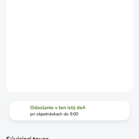
OD
VYŤAŽENOSTI
DOPRAVCU.
MOŽNOSTI
DORUČENIA
−
+
Pridať do košíka
DETAILNÉ INFORMÁCIE
OPÝTAŤ SA
STRÁŽIŤ
Odoslanie v ten istý deň
pri objednávkach do 9:00