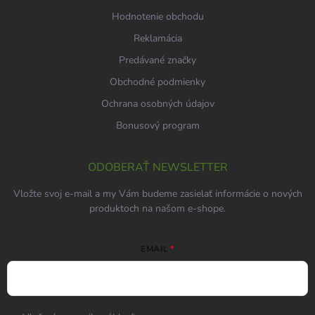
Hodnotenie obchodu
Reklamácia
Predávané značky
Obchodné podmienky
Ochrana osobných údajov
Bonusový program
ODOBERAŤ NEWSLETTER
Vložte svoj e-mail a my Vám budeme zasielať informácie o nových
produktoch na našom e-shope.
EMAIL