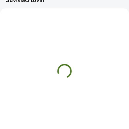
Súvisiaci tovar
SKLADOM
SKLADOM
Kliešte štipacie 160mm
Kliešte štípacie pákové
CrV
AIWO D10104 610mm
€4,59
€22,99
Do košíka
Do košíka