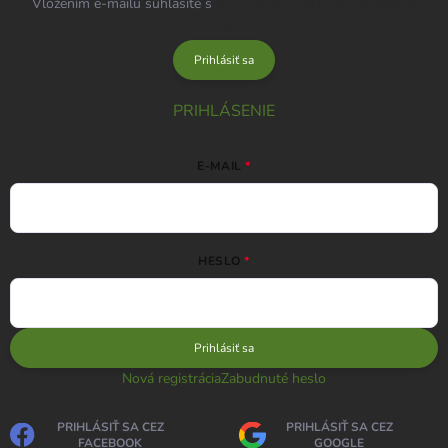
Vložením e-mailu súhlasíte s
podmienkami ochrany osobných
údajov
Prihlásiť sa
PRIHLÁSENIE
E-MAIL
HESLO
Prihlásiť sa
Nová registrácia
Zabudnuté heslo
PRIHLÁSIŤ SA CEZ
PRIHLÁSIŤ SA CEZ
FACEBOOK
GOOGLE