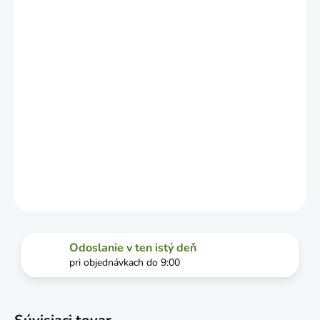
OD
VYŤAŽENOSTI
DOPRAVCU.
MOŽNOSTI
DORUČENIA
−
+
Pridať do košíka
17,19,22,23mm
DETAILNÉ INFORMÁCIE
OPÝTAŤ SA
STRÁŽIŤ
Odoslanie v ten istý deň
pri objednávkach do 9:00