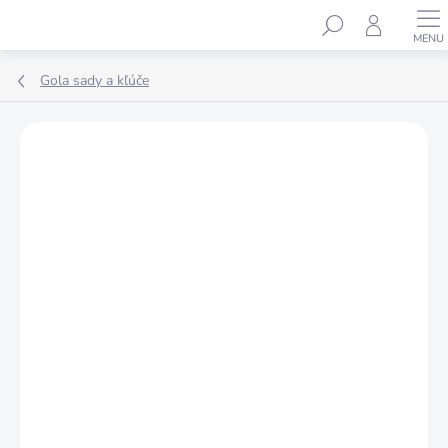
Prejsť
Hľadať
na
obsah
Gola sady a kľúče
Podrobnosti hodnotenia
Neohodnotené
ZNAČKA:
FESTA