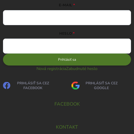
E-MAIL
HESLO
Prihlásiť sa
Nová registrácia
Zabudnuté heslo
PRIHLÁSIŤ SA CEZ
PRIHLÁSIŤ SA CEZ
FACEBOOK
GOOGLE
FACEBOOK
KONTAKT