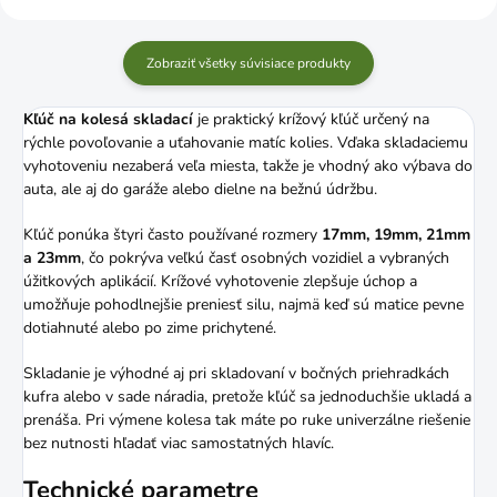
Zobraziť všetky súvisiace produkty
Kľúč na kolesá skladací
je praktický krížový kľúč určený na
rýchle povoľovanie a uťahovanie matíc kolies. Vďaka skladaciemu
vyhotoveniu nezaberá veľa miesta, takže je vhodný ako výbava do
auta, ale aj do garáže alebo dielne na bežnú údržbu.
Kľúč ponúka štyri často používané rozmery
17mm, 19mm, 21mm
a 23mm
, čo pokrýva veľkú časť osobných vozidiel a vybraných
úžitkových aplikácií. Krížové vyhotovenie zlepšuje úchop a
umožňuje pohodlnejšie preniesť silu, najmä keď sú matice pevne
dotiahnuté alebo po zime prichytené.
Skladanie je výhodné aj pri skladovaní v bočných priehradkách
kufra alebo v sade náradia, pretože kľúč sa jednoduchšie ukladá a
prenáša. Pri výmene kolesa tak máte po ruke univerzálne riešenie
bez nutnosti hľadať viac samostatných hlavíc.
Technické parametre