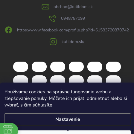
obchod
@
kutildom.sk
0948787099
https://www.facebook.com/profile.php?id=61583720870742
kutildom.sk/
Používame cookies na správne fungovanie webu a
zlepšovanie ponuky. Môžete ich prijať, odmietnuť alebo si
vybrať, s čím súhlasíte.
Copyright 2026
kutildom.sk
. Všetky práva vyhradené.
Upraviť nastavenie
Nastavenie
cookies
Vytvoril Shoptet