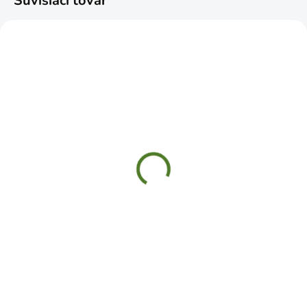
Súvisiaci tovar
SKLADOM
SKLADOM
Kliešte štípacie bočné
Kliešte SIKO
160mm
nastaviteľné s tlačítkom
300mm
€5,19
€15,99
Do košíka
Do košíka