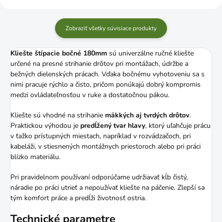
Zobraziť všetky súvisiace produkty
Kliešte štípacie bočné 180mm
sú univerzálne ručné kliešte
určené na presné strihanie drôtov pri montážach, údržbe a
bežných dielenských prácach. Vďaka bočnému vyhotoveniu sa s
nimi pracuje rýchlo a čisto, pričom ponúkajú dobrý kompromis
medzi ovládateľnosťou v ruke a dostatočnou pákou.
Kliešte sú vhodné na strihanie
mäkkých aj tvrdých drôtov
.
Praktickou výhodou je
predĺžený tvar hlavy
, ktorý uľahčuje prácu
v ťažko prístupných miestach, napríklad v rozvádzačoch, pri
kabeláži, v stiesnených montážnych priestoroch alebo pri práci
blízko materiálu.
Pri pravidelnom používaní odporúčame udržiavať kĺb čistý,
náradie po práci utrieť a nepoužívať kliešte na páčenie. Zlepší sa
tým komfort práce a predĺži životnosť ostria.
Technické parametre