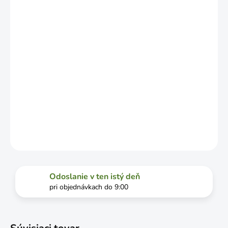
OD
VYŤAŽENOSTI
DOPRAVCU.
MOŽNOSTI
DORUČENIA
−
+
Pridať do košíka
DETAILNÉ INFORMÁCIE
OPÝTAŤ SA
STRÁŽIŤ
Odoslanie v ten istý deň
pri objednávkach do 9:00