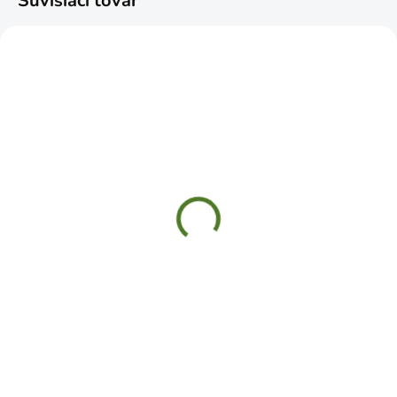
Súvisiaci tovar
SKLADOM
SKLADOM
Rukavice DILA
Rukavice gumené S
textil/koža 11" XXL
€1,69
€2,49
Do košíka
Do košíka