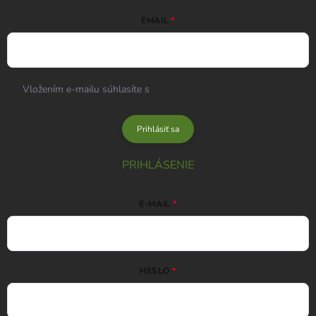
EMAIL
Vložením e-mailu súhlasíte s
podmienkami ochrany osobných
údajov
Prihlásiť sa
PRIHLÁSENIE
E-MAIL
HESLO