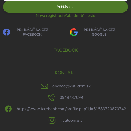
Prihlásiť sa
Nová registrácia
Zabudnuté heslo
PRIHLÁSIŤ SA CEZ
PRIHLÁSIŤ SA CEZ
FACEBOOK
GOOGLE
FACEBOOK
KONTAKT
obchod
@
kutildom.sk
0948787099
https://www.facebook.com/profile.php?id=61583720870742
kutildom.sk/