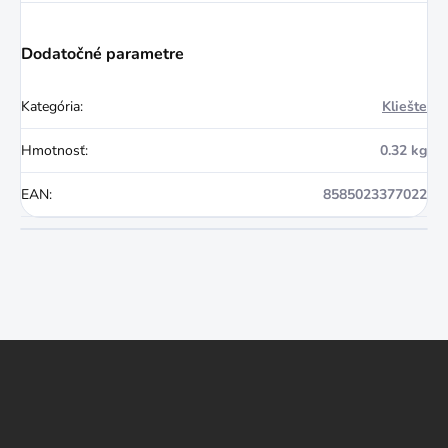
Dodatočné parametre
Kategória
:
Kliešte
Hmotnosť
:
0.32 kg
EAN
:
8585023377022
Z
á
p
ä
t