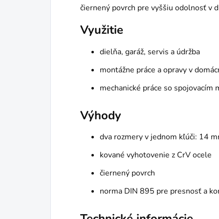
čiernený povrch pre vyššiu odolnosť v 
Využitie
dielňa, garáž, servis a údržba
montážne práce a opravy v domác
mechanické práce so spojovacím
Výhody
dva rozmery v jednom kľúči: 14
kované vyhotovenie z CrV ocele
čiernený povrch
norma DIN 895 pre presnosť a kom
Technické informácie