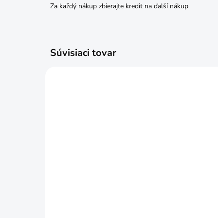
Za každý nákup zbierajte kredit na ďalší nákup
Súvisiaci tovar
SKLADOM
Kliešte štípacie čelné 160mm
Rez
GI
€5,49
€1