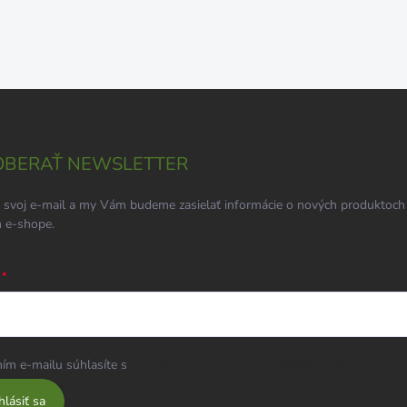
BERAŤ NEWSLETTER
 svoj e-mail a my Vám budeme zasielať informácie o nových produktoch
 e-shope.
ím e-mailu súhlasíte s
podmienkami ochrany osobných údajov
hlásiť sa