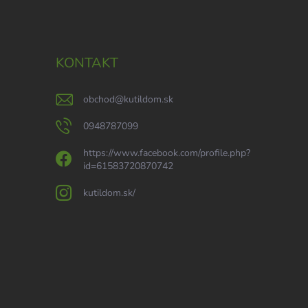
KONTAKT
obchod
@
kutildom.sk
0948787099
https://www.facebook.com/profile.php?
id=61583720870742
kutildom.sk/