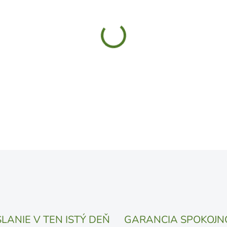
MÔŽEME DORUČIŤ DO:
17.8.
UVEDENÝ DÁTUM JE NAJPRAV
LÍŠIŤ V ZÁVISLOSTI OD VYŤA
MOŽNOSTI DORUČENIA
−
+
DETAILNÉ INFORMÁCIE
OPÝTAŤ SA
STRÁŽIŤ
LANIE V TEN ISTÝ DEŇ
GARANCIA SPOKOJN