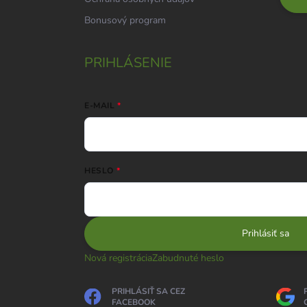
Bonusový program
PRIHLÁSENIE
E-MAIL
HESLO
Prihlásiť sa
Nová registrácia
Zabudnuté heslo
PRIHLÁSIŤ SA CEZ
FACEBOOK