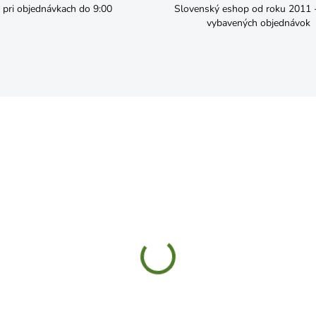
pri objednávkach do 9:00
Slovenský eshop od roku 2011 - 
vybavených objednávok
SKLADOM
SKL
ač kliešte na PVC rúry
Kliešte očkové 160mm
ANT PC-207 max. 42mm
€3,99
5,99