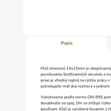
Do košíka
Popis
Kľúč otvorený 14x15mm je obojstranný v
povoľovanie šesťhranných skrutiek a 
praxi je vhodný najmä na rýchlu prácu v 
potrebujete mať dva rozmery v jednom n
Vyhotovenie podľa normy DIN 895 pomá
dosadnutie na spoj, čím sa znižuje rizi
používaní. Kľúč je vyrobený kovaním z 