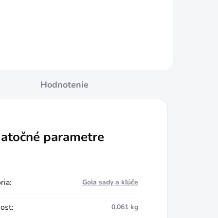
Do košíka
Hodnotenie
atočné parametre
ria
:
Gola sady a kľúče
osť
:
0.061 kg