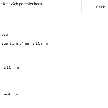
dielenských podmienkach.
EAN
:
nosti
 materiálom 14 mm a 15 mm
 mm a 15 mm
patibilitu