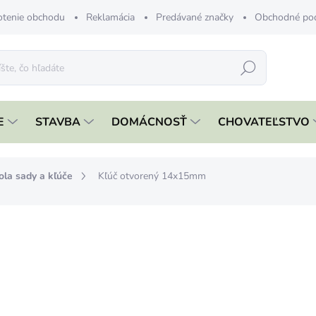
tenie obchodu
Reklamácia
Predávané značky
Obchodné po
Hľadať
E
STAVBA
DOMÁCNOSŤ
CHOVATEĽSTVO
ola sady a kľúče
Kľúč otvorený 14x15mm
nia
ZNAČKA:
FESTA
€1,29
€1,05 bez DPH
Jednotková
ČAKÁME NASKLADNENIE
cena: