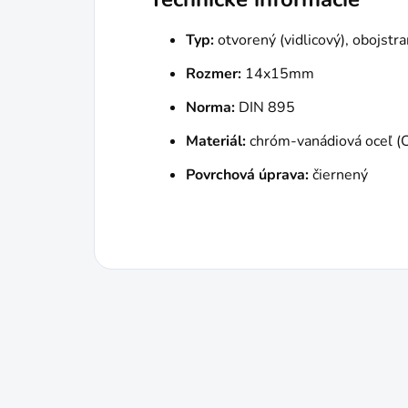
Typ:
otvorený (vidlicový), obojstr
Rozmer:
14x15mm
Norma:
DIN 895
Materiál:
chróm-vanádiová oceľ (
Povrchová úprava:
čiernený