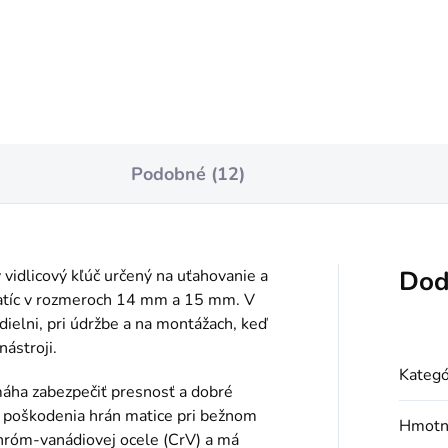
Do košíka
Do košíka
Podobné (12)
Dod
idlicový kľúč určený na uťahovanie a
matíc v rozmeroch 14 mm a 15 mm. V
dielni, pri údržbe a na montážach, keď
ástroji.
Kategó
ha zabezpečiť presnosť a dobré
ko poškodenia hrán matice pri bežnom
Hmotn
chróm-vanádiovej ocele (CrV) a má