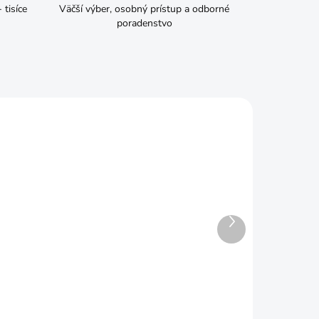
tisíce
Väčší výber, osobný prístup a odborné
poradenstvo
Ďalší
produkt
ADOM
SKLADOM
Kliešte rýchloupínacie
nastaviteľné
€7,69