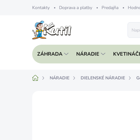
Prejsť
Kontakty
Doprava a platby
Predajňa
Hodno
na
obsah
ZÁHRADA
NÁRADIE
KVETINÁČ
Domov
NÁRADIE
DIELENSKÉ NÁRADIE
G
Neohodnotené
Podrobnosti hodnote