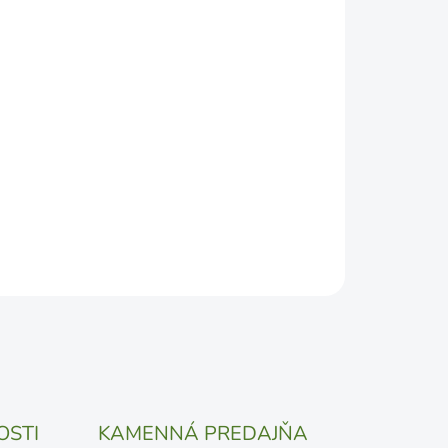
2026
DEPODOBNEJŠÍ TERMÍN DORUČENIA, NO MÔŽE SA
ŽENOSTI DOPRAVCU.
Pridať do košíka
OSTI
KAMENNÁ PREDAJŇA