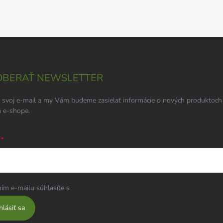
BERAŤ NEWSLETTER
 svoj e-mail a my Vám budeme zasielať informácie o nových produktoch
 e-shope.
ím e-mailu súhlasíte s
podmienkami ochrany osobných údajov
hlásiť sa