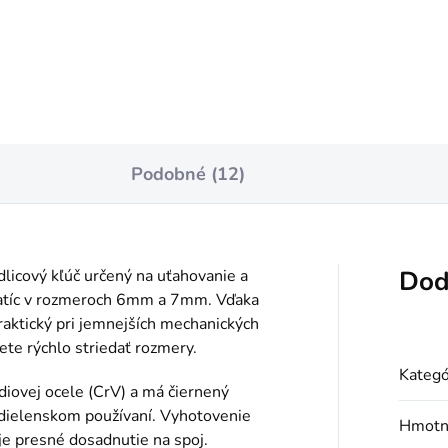
Do košíka
Do košíka
Podobné (12)
Dod
licový kľúč určený na uťahovanie a
matíc v rozmeroch 6mm a 7mm. Vďaka
raktický pri jemnejších mechanických
ete rýchlo striedať rozmery.
Kategó
iovej ocele (CrV) a má čiernený
 dielenskom používaní. Vyhotovenie
Hmotn
e presné dosadnutie na spoj.