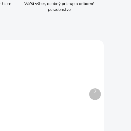
tisíce
Väčší výber, osobný prístup a odborné
poradenstvo
Ďalší
produkt
ADOM
SKLADOM
m
Kliešte rýchloupínacie
nastaviteľné
€7,69