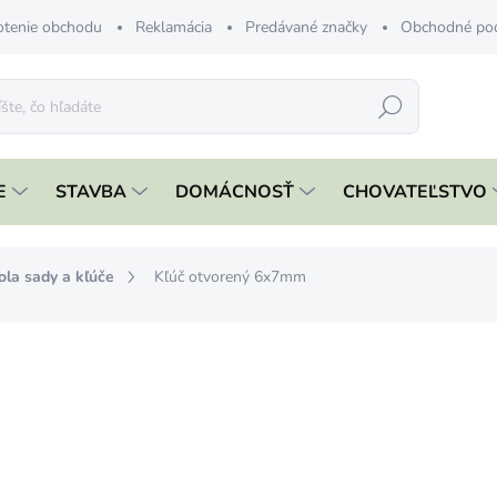
tenie obchodu
Reklamácia
Predávané značky
Obchodné po
Hľadať
E
STAVBA
DOMÁCNOSŤ
CHOVATEĽSTVO
ola sady a kľúče
Kľúč otvorený 6x7mm
nia
ZNAČKA:
FESTA
€1,19
€0,97 bez DPH
Jednotková
ČAKÁME NASKLADNENIE
cena: