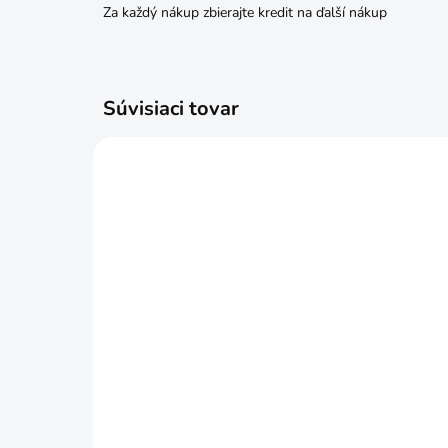
Za každý nákup zbierajte kredit na ďalší nákup
Súvisiaci tovar
SKLADOM
Kliešte štípacie čelné 160mm
Kli
€5,49
€6