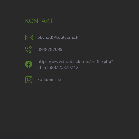
KONTAKT
obchod
@
kutildom.sk
0948787099
https://www.facebook.com/profile.php?
id=61583720870742
kutildom.sk/