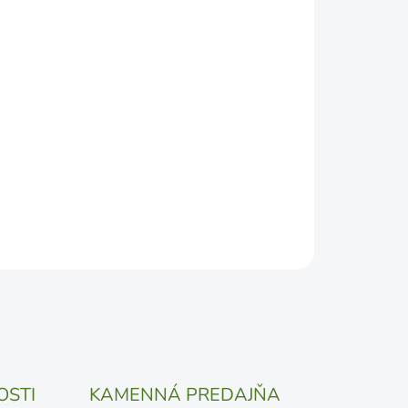
2026
DEPODOBNEJŠÍ TERMÍN DORUČENIA, NO MÔŽE SA
ŽENOSTI DOPRAVCU.
Pridať do košíka
OSTI
KAMENNÁ PREDAJŇA