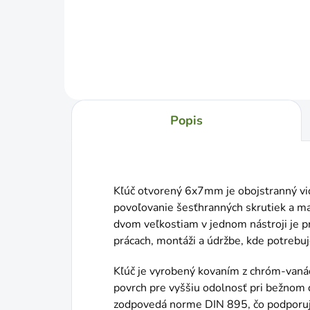
Do košíka
Popis
Kľúč otvorený 6x7mm je obojstranný vid
povoľovanie šesťhranných skrutiek a 
dvom veľkostiam v jednom nástroji je p
prácach, montáži a údržbe, kde potrebuj
Kľúč je vyrobený kovaním z chróm-vanád
povrch pre vyššiu odolnosť pri bežnom
zodpovedá norme DIN 895, čo podporuj