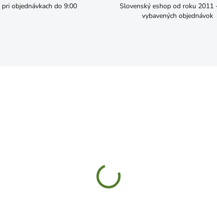
pri objednávkach do 9:00
Slovenský eshop od roku 2011 - 
vybavených objednávok
SKLADOM
SKL
ešte štípacie bočné 180mm
Kliešte kombinačky 180m
,89
€5,99