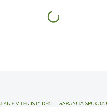
MÔŽEME DORUČIŤ DO:
14.8.
UVEDENÝ DÁTUM JE NAJPRAV
LÍŠIŤ V ZÁVISLOSTI OD VYŤA
MOŽNOSTI DORUČENIA
−
+
DETAILNÉ INFORMÁCIE
OPÝTAŤ SA
STRÁŽIŤ
LANIE V TEN ISTÝ DEŇ
GARANCIA SPOKOJN