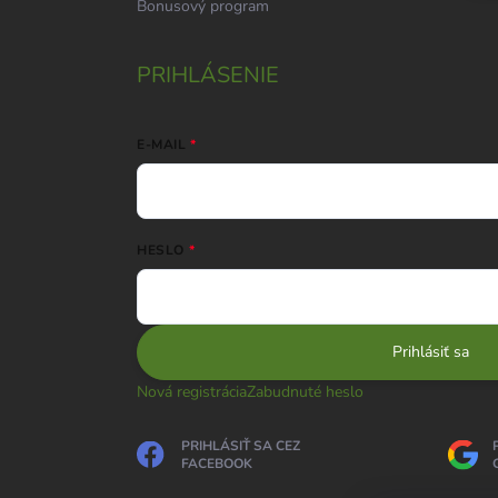
Bonusový program
PRIHLÁSENIE
E-MAIL
HESLO
Prihlásiť sa
Nová registrácia
Zabudnuté heslo
PRIHLÁSIŤ SA CEZ
FACEBOOK