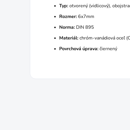
Typ:
otvorený (vidlicový), obojstr
Rozmer:
6x7mm
Norma:
DIN 895
Materiál:
chróm-vanádiová oceľ (
Povrchová úprava:
čiernený