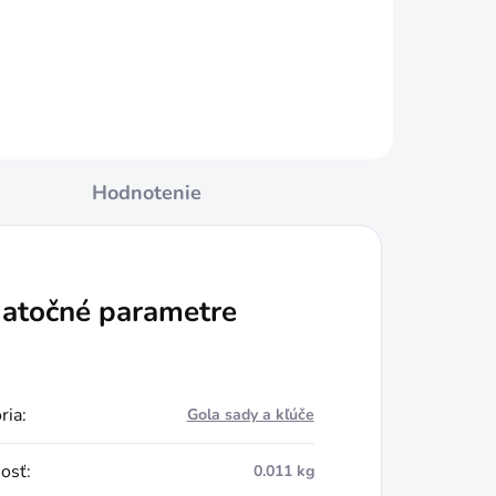
Do košíka
Hodnotenie
atočné parametre
ria
:
Gola sady a kľúče
osť
:
0.011 kg