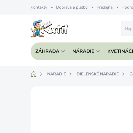
Prejsť
Kontakty
Doprava a platby
Predajňa
Hodno
na
obsah
ZÁHRADA
NÁRADIE
KVETINÁČ
Domov
NÁRADIE
DIELENSKÉ NÁRADIE
G
Neohodnotené
Podrobnosti hodnote