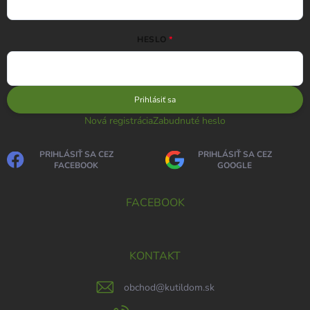
HESLO
Prihlásiť sa
Nová registrácia
Zabudnuté heslo
PRIHLÁSIŤ SA CEZ
PRIHLÁSIŤ SA CEZ
FACEBOOK
GOOGLE
FACEBOOK
KONTAKT
obchod
@
kutildom.sk