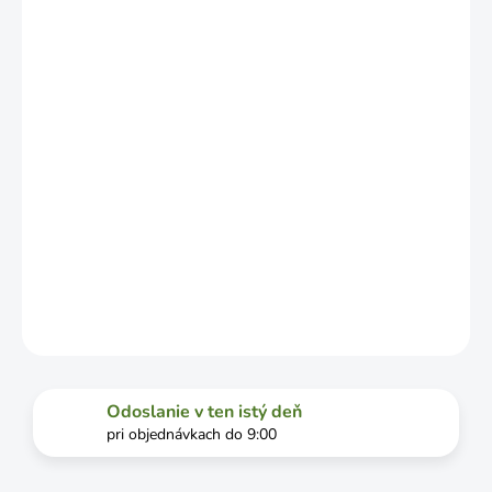
LÍŠIŤ V
ZÁVISLOSTI
OD
VYŤAŽENOSTI
DOPRAVCU.
MOŽNOSTI
DORUČENIA
−
+
Pridať do košíka
DETAILNÉ INFORMÁCIE
OPÝTAŤ SA
STRÁŽIŤ
Odoslanie v ten istý deň
pri objednávkach do 9:00