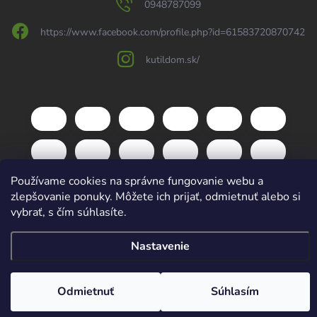
0948787099
https://www.facebook.com/profile.php?id=61583720870742
kutildom.sk/
Používame cookies na správne fungovanie webu a
zlepšovanie ponuky. Môžete ich prijať, odmietnuť alebo si
vybrať, s čím súhlasíte.
Copyright 2026
kutildom.sk
. Všetky práva vyhradené.
Upraviť nastavenie
Nastavenie
cookies
Vytvoril Shoptet
Odmietnuť
Súhlasím