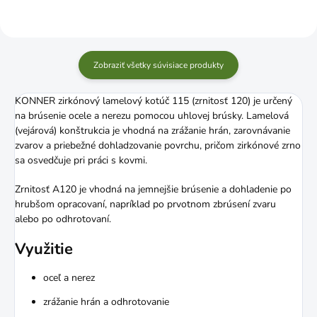
Zobraziť všetky súvisiace produkty
KONNER zirkónový lamelový kotúč 115 (zrnitosť 120) je určený
na brúsenie ocele a nerezu pomocou uhlovej brúsky. Lamelová
(vejárová) konštrukcia je vhodná na zrážanie hrán, zarovnávanie
zvarov a priebežné dohladzovanie povrchu, pričom zirkónové zrno
sa osvedčuje pri práci s kovmi.
Zrnitosť A120 je vhodná na jemnejšie brúsenie a dohladenie po
hrubšom opracovaní, napríklad po prvotnom zbrúsení zvaru
alebo po odhrotovaní.
Využitie
oceľ a nerez
zrážanie hrán a odhrotovanie