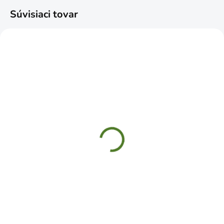
Súvisiaci tovar
SKLADOM
SKLADOM
Svorka stolárska
Svorka stolárska
300mmx12"
450mmx18"
rýchloupínacia premium
rýchloupínacia premium
€17,99
€19,99
Do košíka
Do košíka