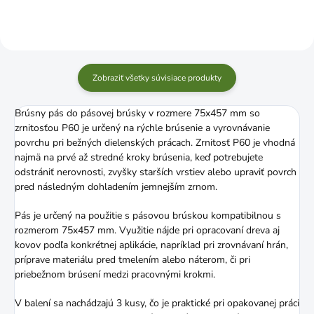
Zobraziť všetky súvisiace produkty
Brúsny pás do pásovej brúsky v rozmere 75x457 mm so
zrnitosťou P60 je určený na rýchle brúsenie a vyrovnávanie
povrchu pri bežných dielenských prácach. Zrnitosť P60 je vhodná
najmä na prvé až stredné kroky brúsenia, keď potrebujete
odstrániť nerovnosti, zvyšky starších vrstiev alebo upraviť povrch
pred následným dohladením jemnejším zrnom.
Pás je určený na použitie s pásovou brúskou kompatibilnou s
rozmerom 75x457 mm. Využitie nájde pri opracovaní dreva aj
kovov podľa konkrétnej aplikácie, napríklad pri zrovnávaní hrán,
príprave materiálu pred tmelením alebo náterom, či pri
priebežnom brúsení medzi pracovnými krokmi.
V balení sa nachádzajú 3 kusy, čo je praktické pri opakovanej práci