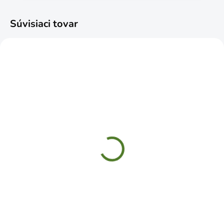
Súvisiaci tovar
SKLADOM
SKLADOM
Svorka stolárska
Tesárska ceruza
300mmx12"
€0,29
rýchloupínacia premium
Do košíka
€17,99
Do košíka