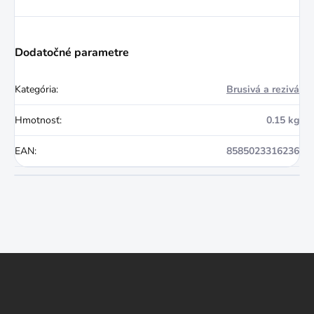
Dodatočné parametre
Kategória
:
Brusivá a rezivá
Hmotnosť
:
0.15 kg
EAN
:
8585023316236
Z
á
p
ä