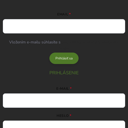
EMAIL
Vložením e-mailu súhlasíte s
podmienkami ochrany osobných
údajov
Prihlásiť sa
PRIHLÁSENIE
E-MAIL
HESLO