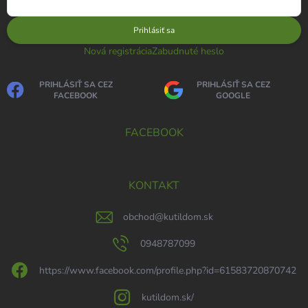
Prihlásiť sa
Nová registrácia
Zabudnuté heslo
PRIHLÁSIŤ SA CEZ
PRIHLÁSIŤ SA CEZ
FACEBOOK
GOOGLE
FACEBOOK
KONTAKT
obchod
@
kutildom.sk
0948787099
https://www.facebook.com/profile.php?id=61583720870742
kutildom.sk/