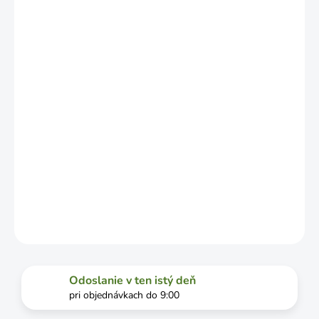
NO MÔŽE SA
LÍŠIŤ V
ZÁVISLOSTI
OD
VYŤAŽENOSTI
DOPRAVCU.
MOŽNOSTI
DORUČENIA
−
+
Pridať do košíka
DETAILNÉ INFORMÁCIE
OPÝTAŤ SA
STRÁŽIŤ
Odoslanie v ten istý deň
pri objednávkach do 9:00