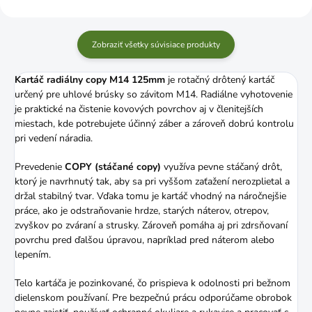
Zobraziť všetky súvisiace produkty
Kartáč radiálny copy M14 125mm
je rotačný drôtený kartáč
určený pre uhlové brúsky so závitom M14. Radiálne vyhotovenie
je praktické na čistenie kovových povrchov aj v členitejších
miestach, kde potrebujete účinný záber a zároveň dobrú kontrolu
pri vedení náradia.
Prevedenie
COPY (stáčané copy)
využíva pevne stáčaný drôt,
ktorý je navrhnutý tak, aby sa pri vyššom zaťažení nerozplietal a
držal stabilný tvar. Vďaka tomu je kartáč vhodný na náročnejšie
práce, ako je odstraňovanie hrdze, starých náterov, otrepov,
zvyškov po zváraní a strusky. Zároveň pomáha aj pri zdrsňovaní
povrchu pred ďalšou úpravou, napríklad pred náterom alebo
lepením.
Telo kartáča je pozinkované, čo prispieva k odolnosti pri bežnom
dielenskom používaní. Pre bezpečnú prácu odporúčame obrobok