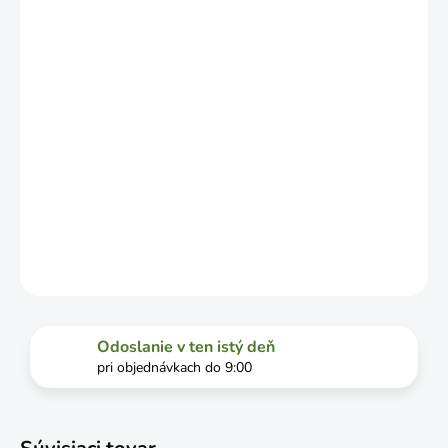
OD
VYŤAŽENOSTI
DOPRAVCU.
MOŽNOSTI
DORUČENIA
−
+
Pridať do košíka
DETAILNÉ INFORMÁCIE
OPÝTAŤ SA
STRÁŽIŤ
Odoslanie v ten istý deň
pri objednávkach do 9:00