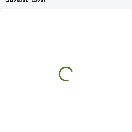
Súvisiaci tovar
SKLADOM
SKLADOM
Svorka stolárska
IWN1 Závesný držiak
150mmx6"
MULTIHOLDER
rýchloupínacia premium
310x98x70mm
€15,99
€6,19
Do košíka
Do košíka