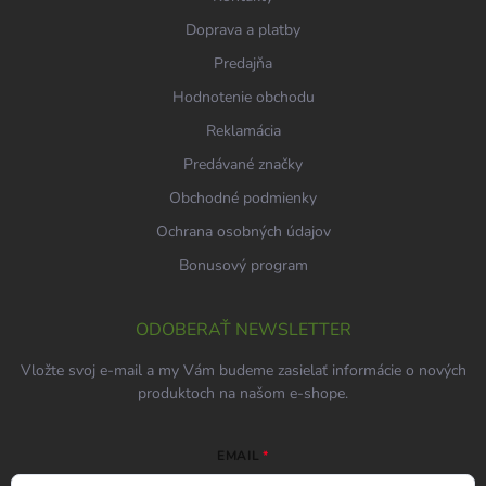
Doprava a platby
Predajňa
Hodnotenie obchodu
Reklamácia
Predávané značky
Obchodné podmienky
Ochrana osobných údajov
Bonusový program
ODOBERAŤ NEWSLETTER
Vložte svoj e-mail a my Vám budeme zasielať informácie o nových
produktoch na našom e-shope.
EMAIL