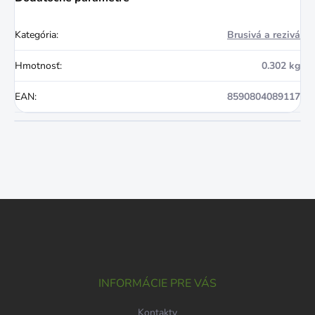
Kategória
:
Brusivá a rezivá
Hmotnosť
:
0.302 kg
EAN
:
8590804089117
Z
á
p
ä
t
i
INFORMÁCIE PRE VÁS
e
Kontakty