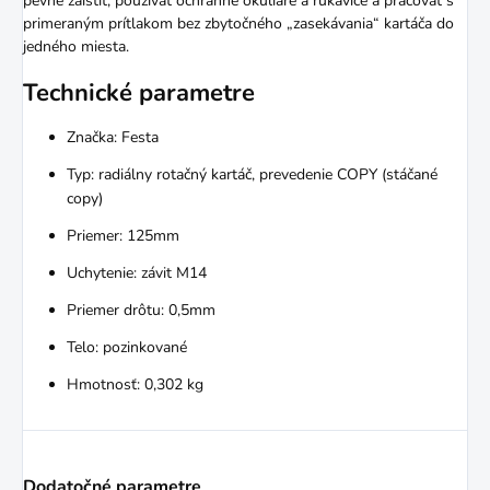
pevne zaistiť, používať ochranné okuliare a rukavice a pracovať s
primeraným prítlakom bez zbytočného „zasekávania“ kartáča do
jedného miesta.
Technické parametre
Značka: Festa
Typ: radiálny rotačný kartáč, prevedenie COPY (stáčané
copy)
Priemer: 125mm
Uchytenie: závit M14
Priemer drôtu: 0,5mm
Telo: pozinkované
Hmotnosť: 0,302 kg
Dodatočné parametre