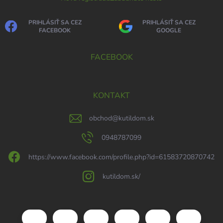
PRIHLÁSIŤ SA CEZ
PRIHLÁSIŤ SA CEZ
FACEBOOK
GOOGLE
FACEBOOK
KONTAKT
obchod
@
kutildom.sk
0948787099
https://www.facebook.com/profile.php?id=61583720870742
kutildom.sk/