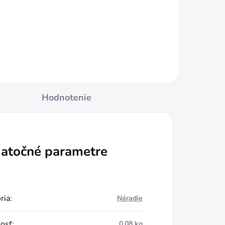
Do košíka
Hodnotenie
atočné parametre
ria
:
Náradie
osť
:
0.08 kg