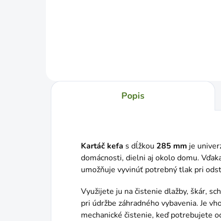
Do košíka
Popis
Kartáč kefa
s dĺžkou
285 mm
je univer
domácnosti, dielni aj okolo domu. Vďaka
umožňuje vyvinúť potrebný tlak pri odst
Využijete ju na čistenie dlažby, škár, sc
pri údržbe záhradného vybavenia. Je vh
mechanické čistenie, keď potrebujete o