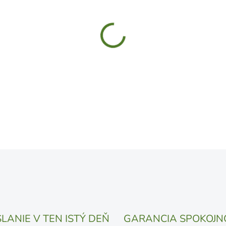
MÔŽEME DORUČIŤ DO:
11.8.
UVEDENÝ DÁTUM JE NAJPRAV
LÍŠIŤ V ZÁVISLOSTI OD VYŤA
MOŽNOSTI DORUČENIA
−
+
DETAILNÉ INFORMÁCIE
OPÝTAŤ SA
STRÁŽIŤ
LANIE V TEN ISTÝ DEŇ
GARANCIA SPOKOJN