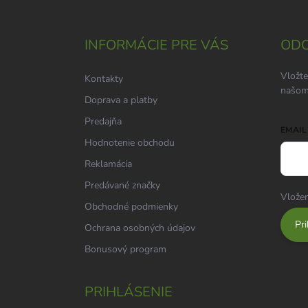
á
p
ä
INFORMÁCIE PRE VÁS
ODO
t
i
Vložte
Kontakty
e
našom
Doprava a platby
Predajňa
EMAIL
Hodnotenie obchodu
Reklamácia
Predávané značky
Vložen
Obchodné podmienky
Pri
Ochrana osobných údajov
Bonusový program
PRIHLÁSENIE