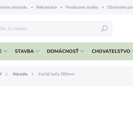
tenie obchodu
Reklamácia
Predávané značky
Obchodné po
Hľadať
E
STAVBA
DOMÁCNOSŤ
CHOVATEĽSTVO
Y
Náradie
Kartáč kefa 285mm
nia
ZNAČKA:
STREND PRO
€2,99
€2,43 bez DPH
Jednotková
SKLADOM
cena: