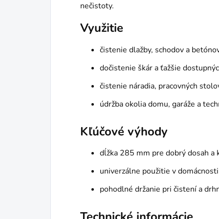
nečistoty.
Využitie
čistenie dlažby, schodov a betóno
dočistenie škár a ťažšie dostupný
čistenie náradia, pracovných stolo
údržba okolia domu, garáže a tech
Kľúčové výhody
dĺžka 285 mm pre dobrý dosah a ko
univerzálne použitie v domácnosti 
pohodlné držanie pri čistení a drh
Technické informácie