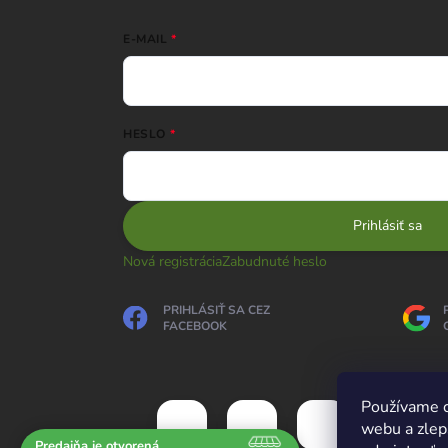
E-MAIL
HESLO
Prihlásiť sa
Nová registrácia
Zabudnuté heslo
PRIHLÁSIŤ SA CEZ
FACEBOOK
Používame c
webu a zlep
Predajňa je otvorená