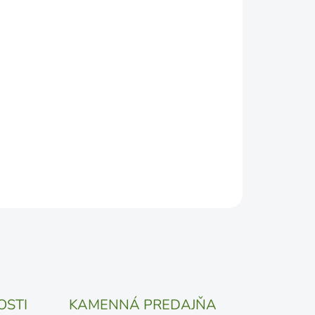
2026
DEPODOBNEJŠÍ TERMÍN DORUČENIA, NO MÔŽE SA
ŽENOSTI DOPRAVCU.
Pridať do košíka
OSTI
KAMENNÁ PREDAJŇA