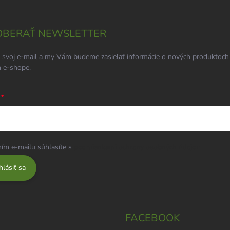
BERAŤ NEWSLETTER
 svoj e-mail a my Vám budeme zasielať informácie o nových produktoch
 e-shope.
ím e-mailu súhlasíte s
podmienkami ochrany osobných údajov
hlásiť sa
FACEBOOK