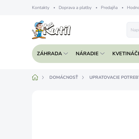
Prejsť
Kontakty
Doprava a platby
Predajňa
Hodno
na
obsah
ZÁHRADA
NÁRADIE
KVETINÁČ
Domov
DOMÁCNOSŤ
UPRATOVACIE POTREB
Neohodnotené
Podrobnosti hodnote