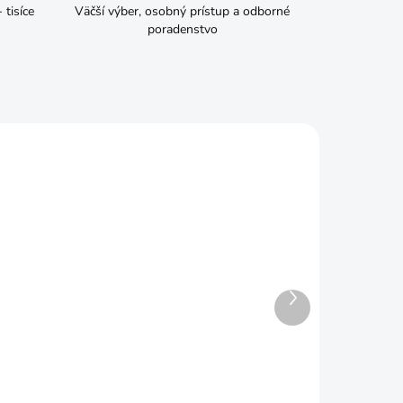
tisíce
Väčší výber, osobný prístup a odborné
poradenstvo
Ďalší
produkt
ADOM
SKLADOM
Rohožka MagicHome RBB
108, Hence, 40x60 cm
€8,59