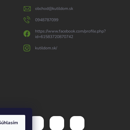
obchod
@
kutildom.sk
0948787099
https://www.facebook.com/profile.php?
id=61583720870742
kutildom.sk/
Súhlasím