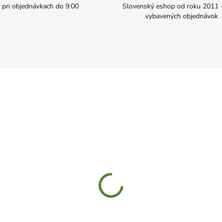
pri objednávkach do 9:00
Slovenský eshop od roku 2011 - 
vybavených objednávok
SKLADOM
SKL
hožka MagicHome RBB
Rohožka MagicHome RBP
, Aztec, 40x60 cm, SK1
102, Church, 40x60 cm,
guma/
,59