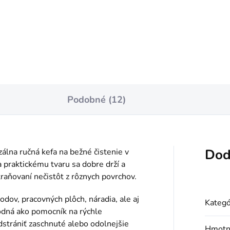
€6,19
Do košíka
Do košíka
Podobné (12)
Dod
zálna ručná kefa na bežné čistenie v
 praktickému tvaru sa dobre drží a
raňovaní nečistôt z rôznych povrchov.
hodov, pracovných plôch, náradia, ale aj
Kategó
odná ako pomocník na rýchle
dstrániť zaschnuté alebo odolnejšie
Hmotn