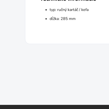
typ: ručný kartáč / kefa
dĺžka: 285 mm
Z