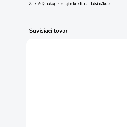
Za každý nákup zbierajte kredit na ďalší nákup
Súvisiaci tovar
SKLADOM
Rohožka MagicHome DRM
Ro
105, 40x60 cm, sivá
122
€5,99
€8