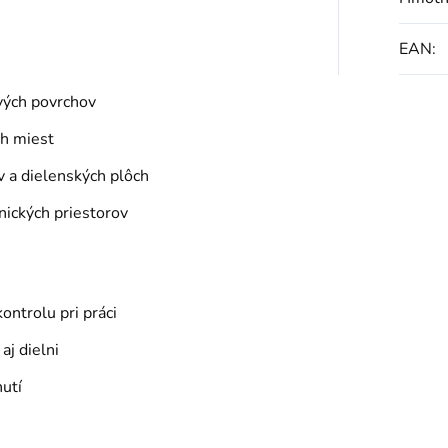
EAN
:
vých povrchov
ch miest
v a dielenských plôch
nických priestorov
ntrolu pri práci
aj dielni
nutí