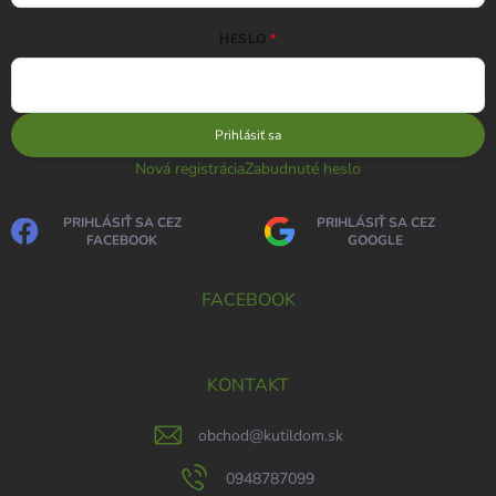
HESLO
Prihlásiť sa
Nová registrácia
Zabudnuté heslo
PRIHLÁSIŤ SA CEZ
PRIHLÁSIŤ SA CEZ
FACEBOOK
GOOGLE
FACEBOOK
KONTAKT
obchod
@
kutildom.sk
0948787099