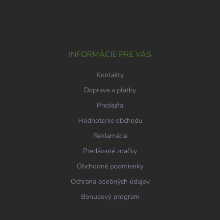
Z
á
p
ä
t
i
INFORMÁCIE PRE VÁS
e
Kontakty
Doprava a platby
Predajňa
Hodnotenie obchodu
Reklamácia
Predávané značky
Obchodné podmienky
Ochrana osobných údajov
Bonusový program