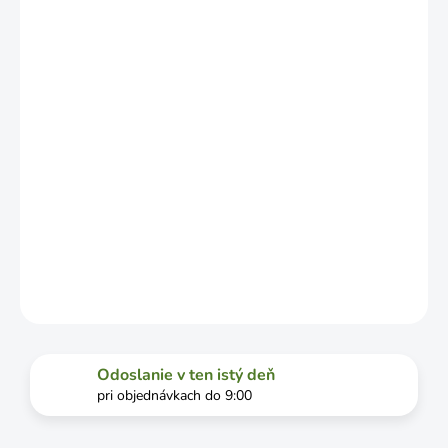
LÍŠIŤ V
ZÁVISLOSTI
OD
VYŤAŽENOSTI
DOPRAVCU.
MOŽNOSTI
DORUČENIA
−
+
Pridať do košíka
DETAILNÉ INFORMÁCIE
OPÝTAŤ SA
STRÁŽIŤ
Odoslanie v ten istý deň
pri objednávkach do 9:00