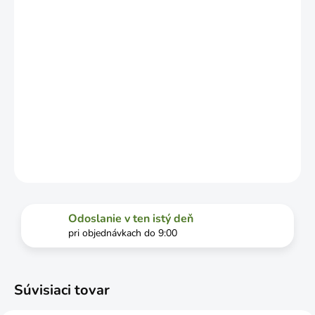
DOPRAVCU.
MOŽNOSTI
DORUČENIA
−
+
Pridať do košíka
DETAILNÉ INFORMÁCIE
OPÝTAŤ SA
STRÁŽIŤ
Odoslanie v ten istý deň
pri objednávkach do 9:00
Súvisiaci tovar