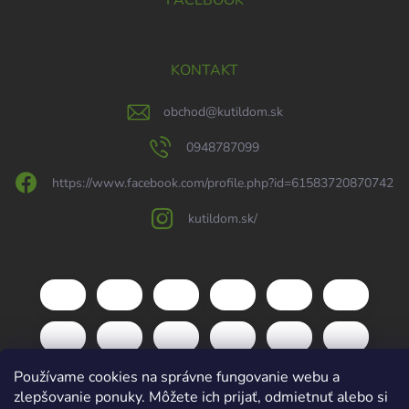
FACEBOOK
KONTAKT
obchod
@
kutildom.sk
0948787099
https://www.facebook.com/profile.php?id=61583720870742
kutildom.sk/
Používame cookies na správne fungovanie webu a
zlepšovanie ponuky. Môžete ich prijať, odmietnuť alebo si