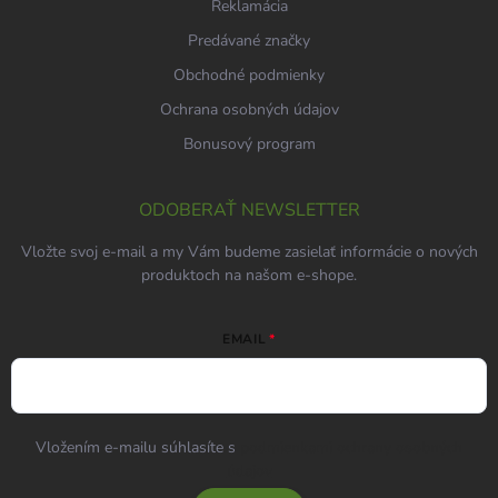
Reklamácia
Predávané značky
Obchodné podmienky
Ochrana osobných údajov
Bonusový program
ODOBERAŤ NEWSLETTER
Vložte svoj e-mail a my Vám budeme zasielať informácie o nových
produktoch na našom e-shope.
EMAIL
Vložením e-mailu súhlasíte s
podmienkami ochrany osobných
údajov