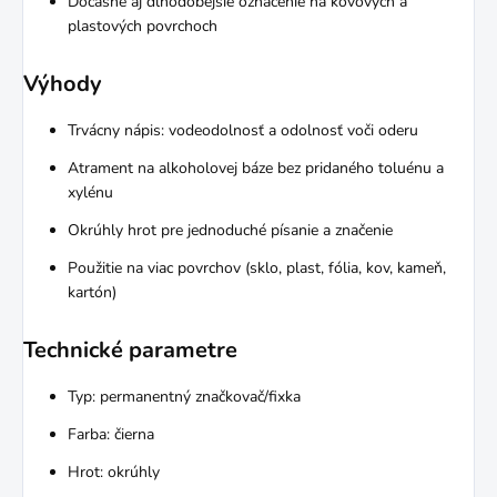
Dočasné aj dlhodobejšie označenie na kovových a
plastových povrchoch
Výhody
Trvácny nápis: vodeodolnosť a odolnosť voči oderu
Atrament na alkoholovej báze bez pridaného toluénu a
xylénu
Okrúhly hrot pre jednoduché písanie a značenie
Použitie na viac povrchov (sklo, plast, fólia, kov, kameň,
kartón)
Technické parametre
Typ: permanentný značkovač/fixka
Farba: čierna
Hrot: okrúhly